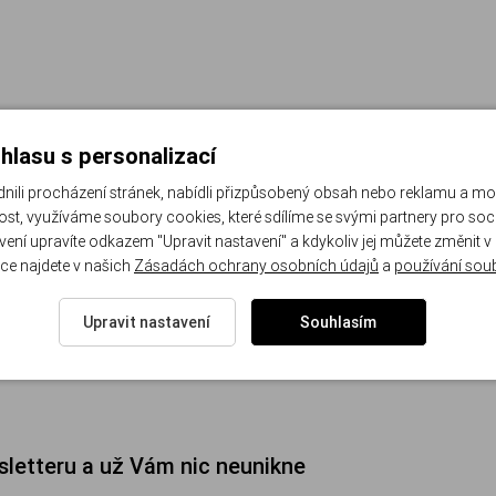
hlasu s personalizací
li procházení stránek, nabídli přizpůsobený obsah nebo reklamu a m
st, využíváme soubory cookies, které sdílíme se svými partnery pro sociá
avení upravíte odkazem "Upravit nastavení" a kdykoliv jej můžete změnit v
ce najdete v našich
Zásadách ochrany osobních údajů
a
používání sou
Upravit nastavení
Souhlasím
sletteru a už Vám nic neunikne