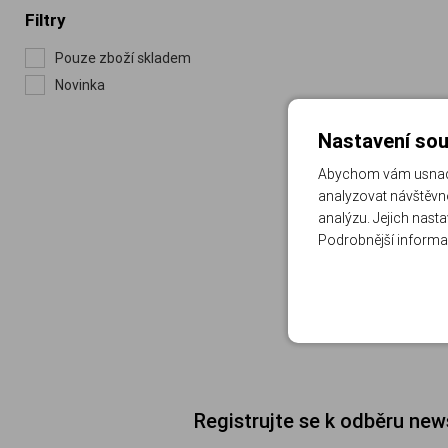
Filtry
Pouze zboží skladem
Novinka
Nastavení sou
Abychom vám usnadni
analyzovat návštěvno
analýzu. Jejich nast
Podrobnější informa
Registrujte se k odběru new