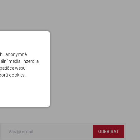
ohli anonymně
lní média, inzerci a
 patičce webu.
borů cookies
.
ODEBÍRAT