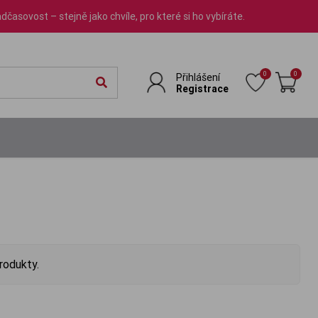
dčasovost – stejně jako chvíle, pro které si ho vybíráte.
0
0
Přihlášení
Registrace
rodukty.