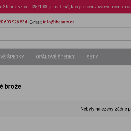
u.
Stříbro ryzosti 925/1000 je materiál, který si uchovává svou cenu a na
0 603 926 534
info@ibeauty.cz
| E-mail:
VÉ ŠPERKY
OPÁLOVÉ ŠPERKY
SETY
é brože
Nebyly nalezeny žádné p