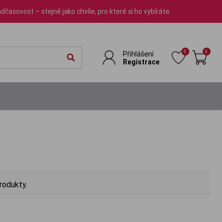
dčasovost – stejně jako chvíle, pro které si ho vybíráte.
0
0
Přihlášení
Registrace
rodukty.