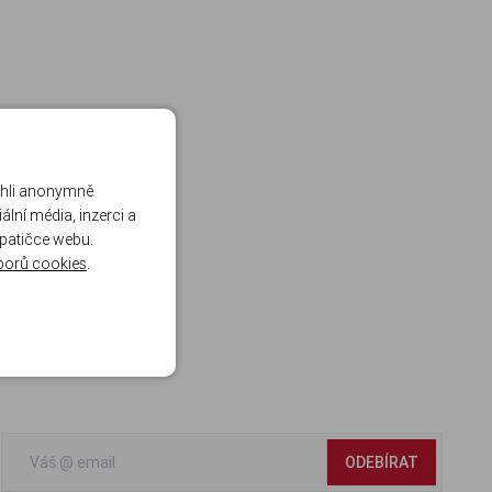
ohli anonymně
lní média, inzerci a
 patičce webu.
borů cookies
.
ODEBÍRAT