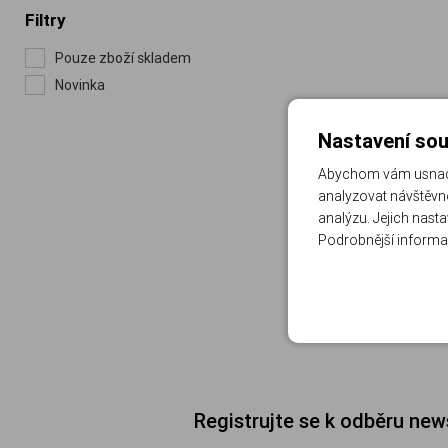
Filtry
Pouze zboží skladem
Novinka
Nastavení sou
Abychom vám usnadni
analyzovat návštěvno
analýzu. Jejich nast
Podrobnější informa
Registrujte se k odběru new