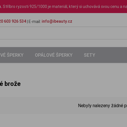
u.
Stříbro ryzosti 925/1000 je materiál, který si uchovává svou cenu a na
0 603 926 534
info@ibeauty.cz
| E-mail:
VÉ ŠPERKY
OPÁLOVÉ ŠPERKY
SETY
é brože
Nebyly nalezeny žádné p