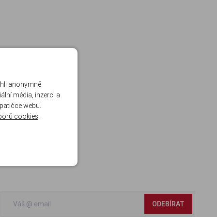
ohli anonymně
lní média, inzerci a
 patičce webu.
borů cookies
.
ODEBÍRAT