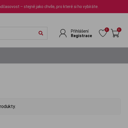
dčasovost – stejně jako chvíle, pro které si ho vybíráte.
0
0
Přihlášení
Registrace
rodukty.