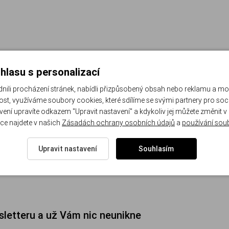
hlasu s personalizací
li procházení stránek, nabídli přizpůsobený obsah nebo reklamu a m
st, využíváme soubory cookies, které sdílíme se svými partnery pro sociá
avení upravíte odkazem "Upravit nastavení" a kdykoliv jej můžete změnit v
ce najdete v našich
Zásadách ochrany osobních údajů
a
používání sou
Upravit nastavení
Souhlasím
sletteru a už Vám nic neunikne