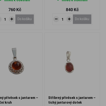
Ihned k odeslání
Ihned k odeslání
760 Kč
840 Kč
Do košíku
Do košíku
rný přívěsek s jantarem –
Stříbrný přívěsek s jantarem –
ční kruh
tichý jantarový dotek