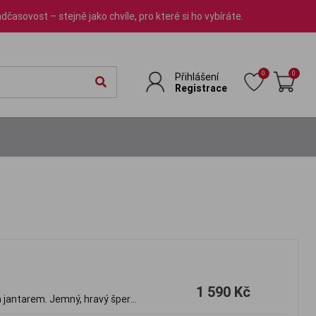
dčasovost – stejně jako chvíle, pro které si ho vybíráte.
0
0
Přihlášení
Registrace
1 590 Kč
ým jantarem. Jemný, hravý šperk