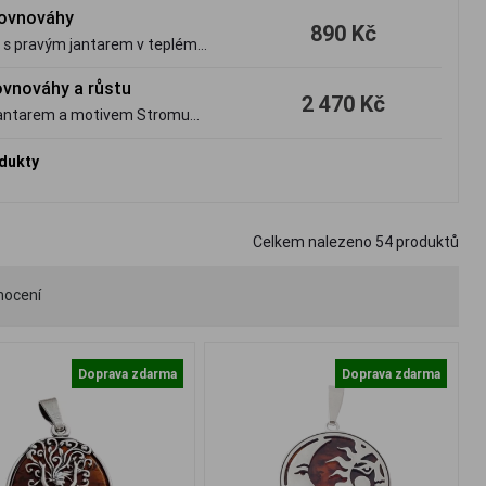
 rovnováhy
890 Kč
u s pravým jantarem v teplém
ovnováhy a růstu
2 470 Kč
m jantarem a motivem Stromu
odukty
Celkem nalezeno
54
produktů
nocení
Doprava zdarma
Doprava zdarma