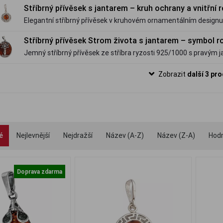
Stříbrný přívěsek s jantarem – kruh ochrany a vnitřní
Elegantní stříbrný přívěsek v kruhovém ornamentálním design
odstínu. Jemný symbol ochrany, stability a klidné energie.
Stříbrný přívěsek Strom života s jantarem – symbol r
Jemný stříbrný přívěsek ze stříbra ryzosti 925/1000 s pravý
života – symbolem rovnováhy, růstu a vnitřního klidu.
Zobrazit
další 3 pr
é
Nejlevnější
Nejdražší
Název (A-Z)
Název (Z-A)
Hod
Doprava zdarma