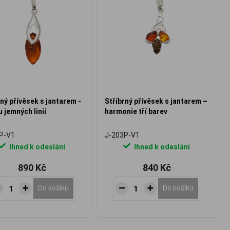
rný přívěsek s jantarem -
Stříbrný přívěsek s jantarem –
u jemných linií
harmonie tří barev
P-V1
J-203P-V1
Ihned k odeslání
Ihned k odeslání
890 Kč
840 Kč
Do košíku
Do košíku