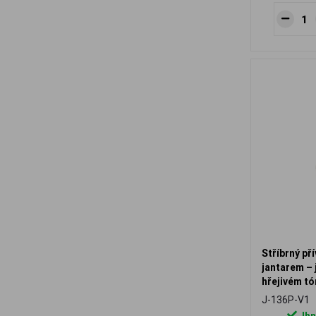
Stříbrný př
jantarem – 
hřejivém tó
J-136P-V1