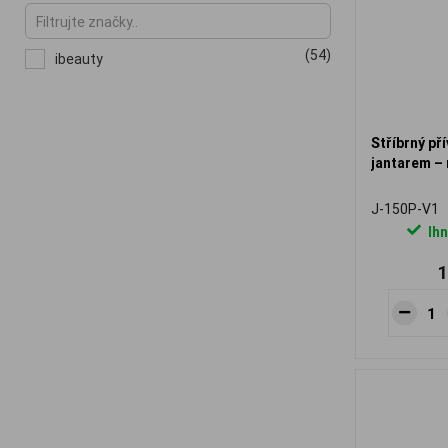
(54)
ibeauty
Stříbrný př
jantarem –
J-150P-V1
Ihn
1