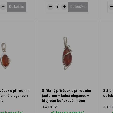
Do košíku
Do košíku
ívěsek s přírodním
Stříbrný přívěsek s přírodním
Stříb
jemná elegance v
jantarem – ladná elegance v
dotek
nu
hřejivém koňakovém tónu
J-437P-V
J-159