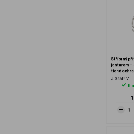
Stříbrný př
jantarem – 
tiché ochra
J-345P-V
Ihn
1