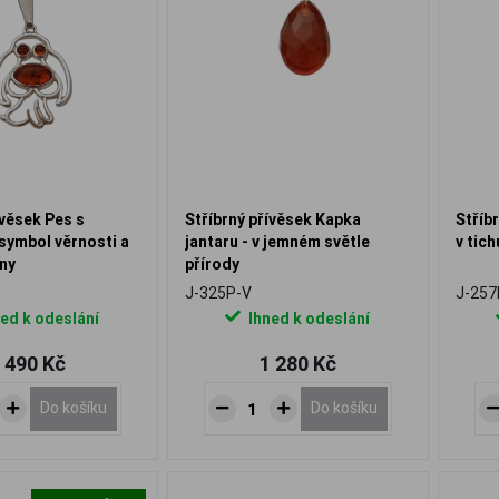
ívěsek Pes s
Stříbrný přívěsek Kapka
Stříb
symbol věrnosti a
jantaru - v jemném světle
v tich
ny
přírody
J-325P-V
J-257
ed k odeslání
Ihned k odeslání
 490 Kč
1 280 Kč
Do košíku
Do košíku