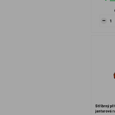
Ihn
Stříbrný př
jantarová r