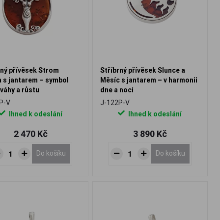
rný přívěsek Strom
Stříbrný přívěsek Slunce a
a s jantarem – symbol
Měsíc s jantarem – v harmonii
váhy a růstu
dne a noci
P-V
J-122P-V
Ihned k odeslání
Ihned k odeslání
2 470 Kč
3 890 Kč
Do košíku
Do košíku