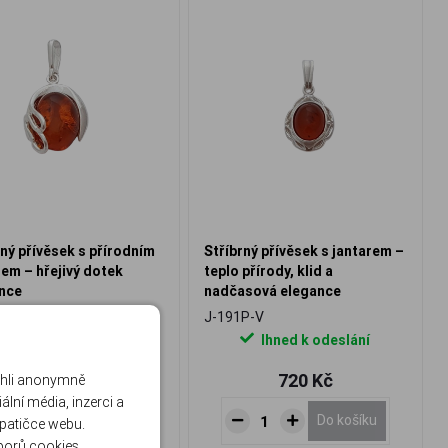
rný přívěsek s přírodním
Stříbrný přívěsek s jantarem –
rem – hřejivý dotek
teplo přírody, klid a
nce
nadčasová elegance
P-V
J-191P-V
Ihned k odeslání
Ihned k odeslání
1 420 Kč
720 Kč
ohli anonymně
lní média, inzerci a
Do košíku
Do košíku
 patičce webu.
borů cookies
.