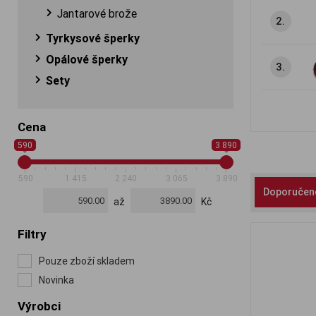
Jantarové brože
2.
Tyrkysové šperky
Opálové šperky
3.
Sety
Cena
590
3 890
590
1 415
2 240
3 065
3 890
Doporučen
až
Kč
Filtry
Pouze zboží skladem
Novinka
Výrobci