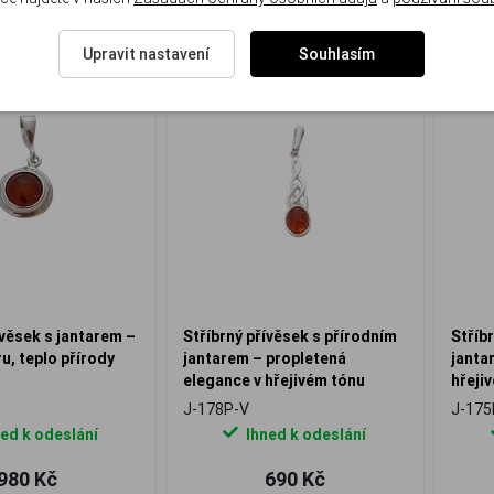
Upravit nastavení
Souhlasím
ívěsek s jantarem –
Stříbrný přívěsek s přírodním
Stříb
ru, teplo přírody
jantarem – propletená
janta
elegance v hřejivém tónu
hřeji
J-178P-V
J-175
ed k odeslání
Ihned k odeslání
980 Kč
690 Kč