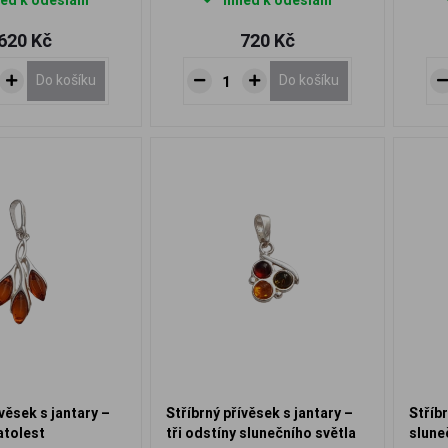
ed k odeslání
Ihned k odeslání
620 Kč
720 Kč
Do košíku
Do košíku
ívěsek s jantary –
Stříbrný přívěsek s jantary –
Stříb
atolest
tři odstíny slunečního světla
slune