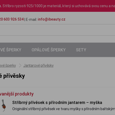
u.
Stříbro ryzosti 925/1000 je materiál, který si uchovává svou cenu a na
0 603 926 534
info@ibeauty.cz
| E-mail:
VÉ ŠPERKY
OPÁLOVÉ ŠPERKY
SETY
ové šperky
Jantarové přívěsky
é přívěsky
vanější produkty
Stříbrný přívěsek s přírodním jantarem – myška
Originální stříbrný přívěsek ve tvaru myšky s přírodním baltsk
s osobitým kouzlem.