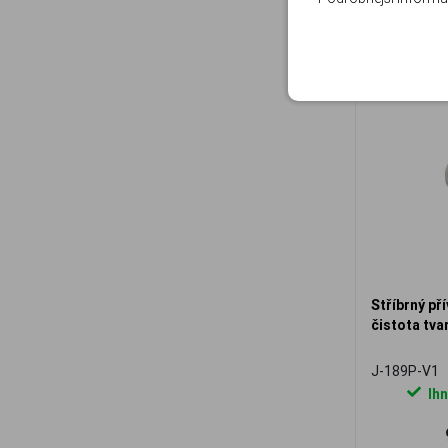
Stříbrný př
čistota tva
J-189P-V1
Ihn