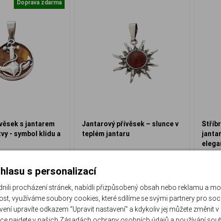
Doprava zdarma
ívěsek s jantarem
Jantarový přívěsek – slunce v
Stříb
tvy - symbol klidu a
teplém jantaru
janta
elega
J-119P-V
J-476
ed k odeslání
Ihned k odeslání
hlasu s personalizací
 640 Kč
1 390 Kč
li procházení stránek, nabídli přizpůsobený obsah nebo reklamu a m
st, využíváme soubory cookies, které sdílíme se svými partnery pro sociá
Do košíku
Do košíku
avení upravíte odkazem "Upravit nastavení" a kdykoliv jej můžete změnit v
ce najdete v našich
Zásadách ochrany osobních údajů
a
používání sou