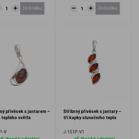
Do košíku
Do košíku
rný přívěsek s jantarem –
Stříbrný přívěsek s jantary –
 teplého světla
tři kapky slunečního tepla
P-V
J-151P-V1