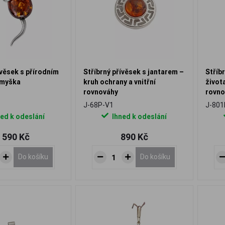
ívěsek s přírodním
Stříbrný přívěsek s jantarem –
Stříb
 myška
kruh ochrany a vnitřní
život
rovnováhy
rovno
J-68P-V1
J-801
ed k odeslání
Ihned k odeslání
 590 Kč
890 Kč
Do košíku
Do košíku