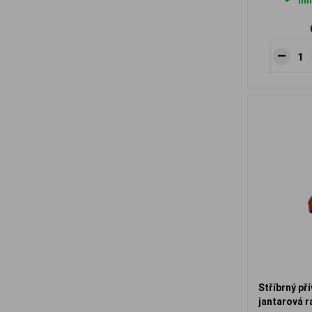
Ihn
Stříbrný př
jantarová r