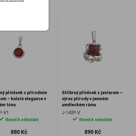
rný přívěsek s přírodním
Stříbrný přívěsek s jantarem –
rem – kulatá elegance v
výraz přírody v jemném
vém tónu
uměleckém rámu
P-V1
J-142P-V
Ihned k odeslání
Ihned k odeslání
880 Kč
890 Kč