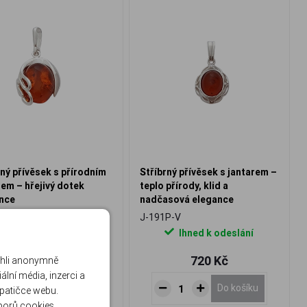
rný přívěsek s přírodním
Stříbrný přívěsek s jantarem –
rem – hřejivý dotek
teplo přírody, klid a
nce
nadčasová elegance
P-V
J-191P-V
Ihned k odeslání
Ihned k odeslání
1 420 Kč
720 Kč
ohli anonymně
lní média, inzerci a
Do košíku
Do košíku
 patičce webu.
borů cookies
.