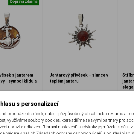
Doprava zdarma
ívěsek s jantarem
Jantarový přívěsek – slunce v
Stříb
tvy - symbol klidu a
teplém jantaru
janta
elega
J-119P-V
J-476
ed k odeslání
Ihned k odeslání
hlasu s personalizací
 640 Kč
1 390 Kč
li procházení stránek, nabídli přizpůsobený obsah nebo reklamu a m
st, využíváme soubory cookies, které sdílíme se svými partnery pro sociá
Do košíku
Do košíku
avení upravíte odkazem "Upravit nastavení" a kdykoliv jej můžete změnit v
ce najdete v našich
Zásadách ochrany osobních údajů
a
používání sou