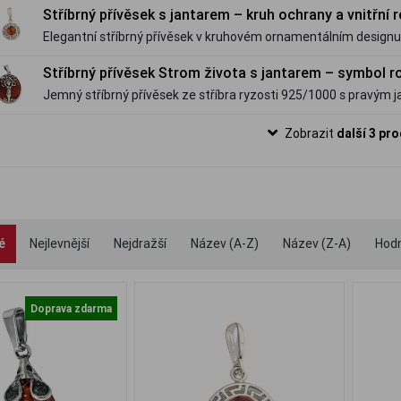
Stříbrný přívěsek s jantarem – kruh ochrany a vnitřní
Elegantní stříbrný přívěsek v kruhovém ornamentálním design
odstínu. Jemný symbol ochrany, stability a klidné energie.
Stříbrný přívěsek Strom života s jantarem – symbol r
Jemný stříbrný přívěsek ze stříbra ryzosti 925/1000 s pravý
života – symbolem rovnováhy, růstu a vnitřního klidu.
Zobrazit
další 3 pr
é
Nejlevnější
Nejdražší
Název (A-Z)
Název (Z-A)
Hod
Doprava zdarma