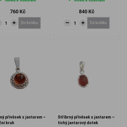
Ihned k odeslání
Ihned k odeslání
760 Kč
840 Kč
Do košíku
Do košíku
rný přívěsek s jantarem –
Stříbrný přívěsek s jantarem –
ční kruh
tichý jantarový dotek