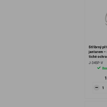
Stříbrný př
jantarem – 
tiché ochra
J-345P-V
Ihn
1