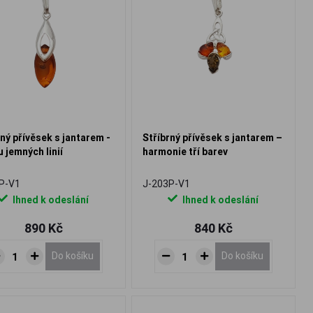
rný přívěsek s jantarem -
Stříbrný přívěsek s jantarem –
u jemných linií
harmonie tří barev
P-V1
J-203P-V1
Ihned k odeslání
Ihned k odeslání
890 Kč
840 Kč
Do košíku
Do košíku