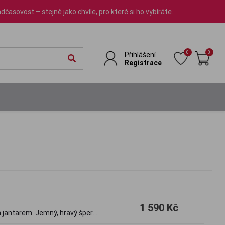
dčasovost – stejně jako chvíle, pro které si ho vybíráte.
0
0
Přihlášení
Registrace
1 590 Kč
ým jantarem. Jemný, hravý šperk