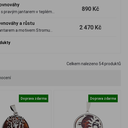
 rovnováhy
890 Kč
u s pravým jantarem v teplém
ovnováhy a růstu
2 470 Kč
m jantarem a motivem Stromu
odukty
Celkem nalezeno
54
produktů
nocení
Doprava zdarma
Doprava zdarma