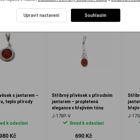
Upravit nastavení
Souhlasím
ívěsek s jantarem –
Stříbrný přívěsek s přírodním
Stříb
ru, teplo přírody
jantarem – propletená
janta
elegance v hřejivém tónu
hřeji
J-178P-V
J-175
ed k odeslání
Ihned k odeslání
980 Kč
690 Kč