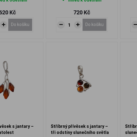
ed k odeslání
Ihned k odeslání
620 Kč
720 Kč
Do košíku
Do košíku
ívěsek s jantary –
Stříbrný přívěsek s jantary –
Stříb
atolest
tři odstíny slunečního světla
slune