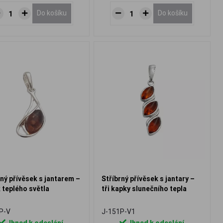
Do košíku
Do košíku
rný přívěsek s jantarem –
Stříbrný přívěsek s jantary –
 teplého světla
tři kapky slunečního tepla
P-V
J-151P-V1