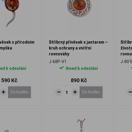
ívěsek s přírodním
Stříbrný přívěsek s jantarem –
Stříb
 myška
kruh ochrany a vnitřní
život
rovnováhy
rovno
J-68P-V1
J-801
ed k odeslání
Ihned k odeslání
 590 Kč
890 Kč
Do košíku
Do košíku