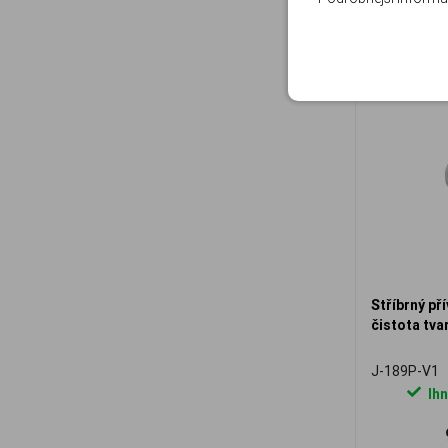
Stříbrný př
čistota tva
J-189P-V1
Ihn