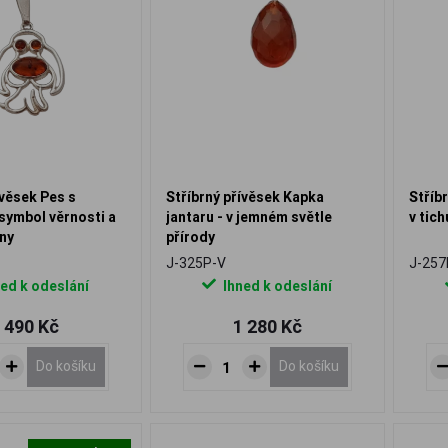
ívěsek Pes s
Stříbrný přívěsek Kapka
Stříb
symbol věrnosti a
jantaru - v jemném světle
v tich
ny
přírody
J-325P-V
J-257
ed k odeslání
Ihned k odeslání
 490 Kč
1 280 Kč
Do košíku
Do košíku