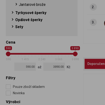
Jantarové brože
2.
Tyrkysové šperky
Opálové šperky
3.
Sety
Cena
590
3 890
590
1 415
2 240
3 065
3 890
Doporučen
až
Kč
Filtry
Pouze zboží skladem
Novinka
Výrobci