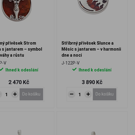
rný přívěsek Strom
Stříbrný přívěsek Slunce a
a s jantarem – symbol
Měsíc s jantarem – v harmonii
váhy a růstu
dne a noci
P-V
J-122P-V
Ihned k odeslání
Ihned k odeslání
2 470 Kč
3 890 Kč
Do košíku
Do košíku