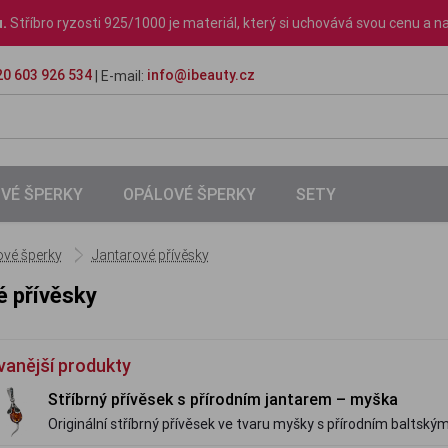
u.
Stříbro ryzosti 925/1000 je materiál, který si uchovává svou cenu a na
0 603 926 534
info@ibeauty.cz
| E-mail:
VÉ ŠPERKY
OPÁLOVÉ ŠPERKY
SETY
ové šperky
Jantarové přívěsky
é přívěsky
vanější produkty
Stříbrný přívěsek s přírodním jantarem – myška
Originální stříbrný přívěsek ve tvaru myšky s přírodním baltsk
s osobitým kouzlem.