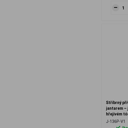
Stříbrný př
jantarem – 
hřejivém tó
J-136P-V1