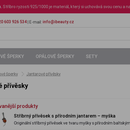
u.
Stříbro ryzosti 925/1000 je materiál, který si uchovává svou cenu a na
0 603 926 534
info@ibeauty.cz
| E-mail:
VÉ ŠPERKY
OPÁLOVÉ ŠPERKY
SETY
ové šperky
Jantarové přívěsky
é přívěsky
vanější produkty
Stříbrný přívěsek s přírodním jantarem – myška
Originální stříbrný přívěsek ve tvaru myšky s přírodním baltsk
s osobitým kouzlem.