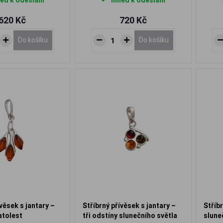
ed k odeslání
Ihned k odeslání
620 Kč
720 Kč
Do košíku
Do košíku
ívěsek s jantary –
Stříbrný přívěsek s jantary –
Stříb
atolest
tři odstíny slunečního světla
slune