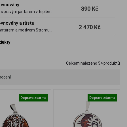
 rovnováhy
890 Kč
u s pravým jantarem v teplém
ovnováhy a růstu
2 470 Kč
m jantarem a motivem Stromu
odukty
Celkem nalezeno
54
produktů
nocení
Doprava zdarma
Doprava zdarma