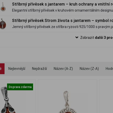
Stříbrný přívěsek s jantarem – kruh ochrany a vnitřní
Elegantní stříbrný přívěsek v kruhovém ornamentálním design
odstínu. Jemný symbol ochrany, stability a klidné energie.
Stříbrný přívěsek Strom života s jantarem – symbol r
Jemný stříbrný přívěsek ze stříbra ryzosti 925/1000 s pravý
života – symbolem rovnováhy, růstu a vnitřního klidu.
Zobrazit
další 3 pr
é
Nejlevnější
Nejdražší
Název (A-Z)
Název (Z-A)
Hod
Doprava zdarma