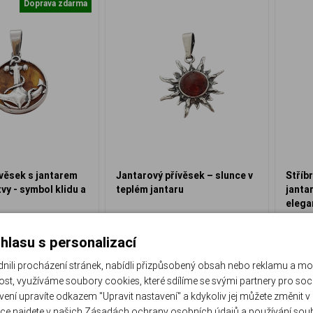
Doprava zdarma
ívěsek s jantarem
Jantarový přívěsek – slunce v
Stříb
tvy - symbol klidu a
teplém jantaru
janta
elega
J-119P-V
J-476
ed k odeslání
Ihned k odeslání
hlasu s personalizací
 640 Kč
1 390 Kč
li procházení stránek, nabídli přizpůsobený obsah nebo reklamu a m
st, využíváme soubory cookies, které sdílíme se svými partnery pro sociá
Do košíku
Do košíku
avení upravíte odkazem "Upravit nastavení" a kdykoliv jej můžete změnit v
ce najdete v našich
Zásadách ochrany osobních údajů
a
používání sou