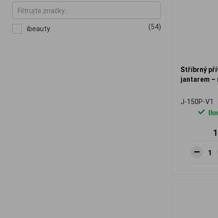
(54)
ibeauty
Stříbrný př
jantarem –
J-150P-V1
Ihn
1