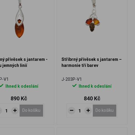
rný přívěsek s jantarem -
Stříbrný přívěsek s jantarem –
u jemných linií
harmonie tří barev
P-V1
J-203P-V1
Ihned k odeslání
Ihned k odeslání
890 Kč
840 Kč
Do košíku
Do košíku