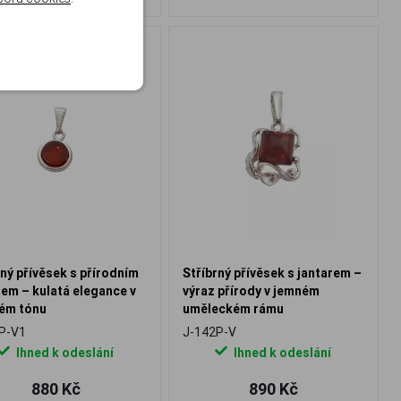
rný přívěsek s přírodním
Stříbrný přívěsek s jantarem –
rem – kulatá elegance v
výraz přírody v jemném
vém tónu
uměleckém rámu
P-V1
J-142P-V
Ihned k odeslání
Ihned k odeslání
880 Kč
890 Kč