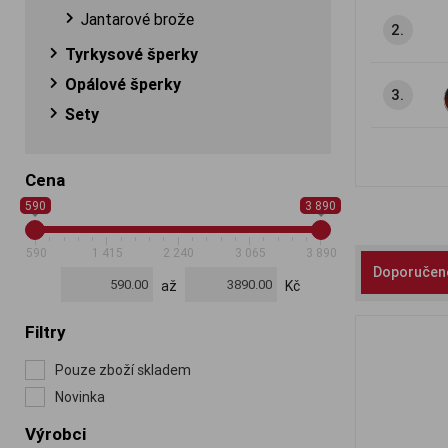
Jantarové brože
2.
Tyrkysové šperky
Opálové šperky
3.
Sety
Cena
590
3 890
590
1 415
2 240
3 065
3 890
Doporučen
až
Kč
Filtry
Pouze zboží skladem
Novinka
Výrobci