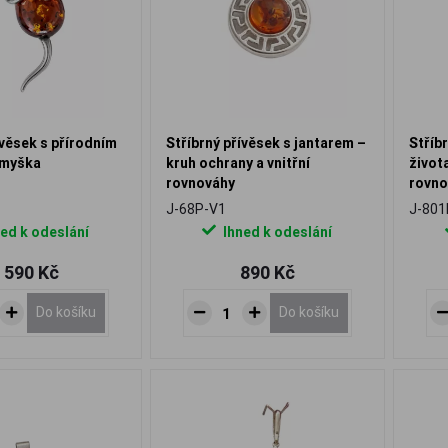
ívěsek s přírodním
Stříbrný přívěsek s jantarem –
Stříb
 myška
kruh ochrany a vnitřní
život
rovnováhy
rovno
J-68P-V1
J-801
ed k odeslání
Ihned k odeslání
 590 Kč
890 Kč
Do košíku
Do košíku