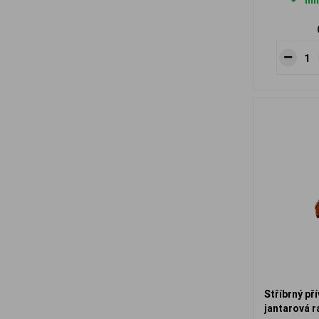
Ihn
Stříbrný př
jantarová r