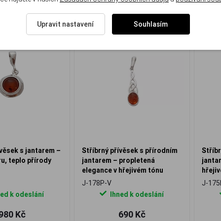
Upravit nastavení
Souhlasím
ívěsek s jantarem –
Stříbrný přívěsek s přírodním
Stříb
ru, teplo přírody
jantarem – propletená
janta
elegance v hřejivém tónu
hřeji
J-178P-V
J-175
ed k odeslání
Ihned k odeslání
980 Kč
690 Kč