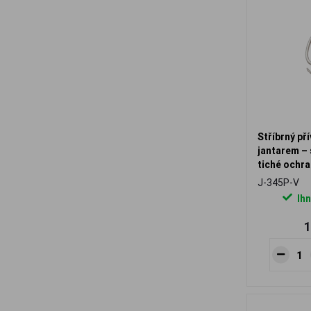
Stříbrný př
jantarem – 
tiché ochra
J-345P-V
Ihn
1