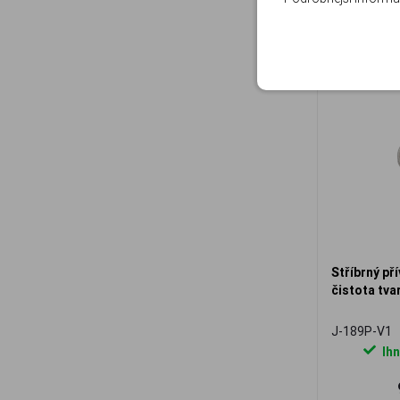
Stříbrný př
čistota tva
J-189P-V1
Ihn