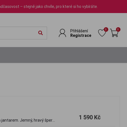
dčasovost – stejně jako chvíle, pro které si ho vybíráte.
0
0
Přihlášení
Registrace
1 590 Kč
ým jantarem. Jemný, hravý šperk