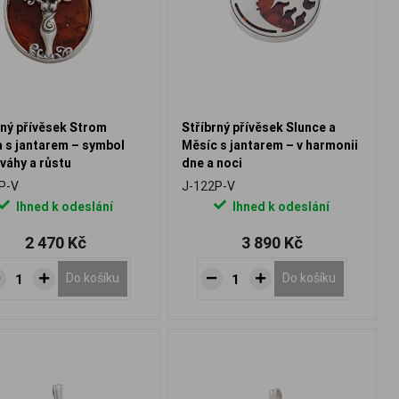
rný přívěsek Strom
Stříbrný přívěsek Slunce a
a s jantarem – symbol
Měsíc s jantarem – v harmonii
váhy a růstu
dne a noci
P-V
J-122P-V
Ihned k odeslání
Ihned k odeslání
2 470 Kč
3 890 Kč
Do košíku
Do košíku