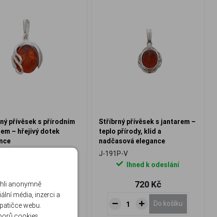
rný přívěsek s přírodním
Stříbrný přívěsek s jantarem –
rem – hřejivý dotek
teplo přírody, klid a
nce
nadčasová elegance
P-V
J-191P-V
Ihned k odeslání
Ihned k odeslání
1 420 Kč
720 Kč
ohli anonymně
lní média, inzerci a
Do košíku
Do košíku
 patičce webu.
borů cookies
.