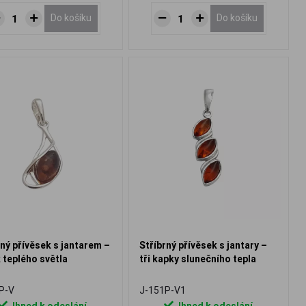
Do košíku
Do košíku
rný přívěsek s jantarem –
Stříbrný přívěsek s jantary –
 teplého světla
tři kapky slunečního tepla
P-V
J-151P-V1