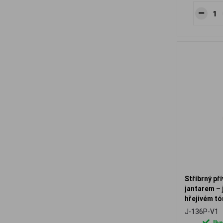
Stříbrný př
jantarem – 
hřejivém tó
J-136P-V1