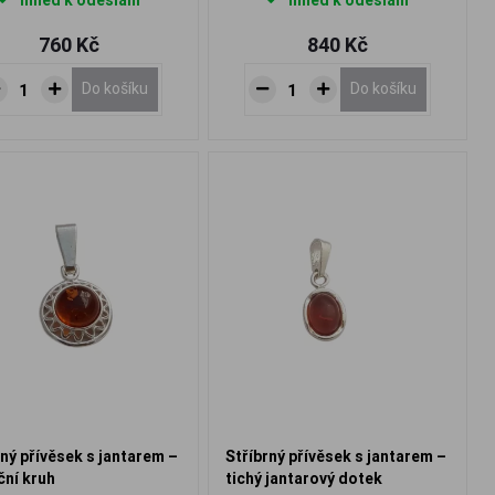
Ihned k odeslání
Ihned k odeslání
760 Kč
840 Kč
Do košíku
Do košíku
rný přívěsek s jantarem –
Stříbrný přívěsek s jantarem –
ční kruh
tichý jantarový dotek