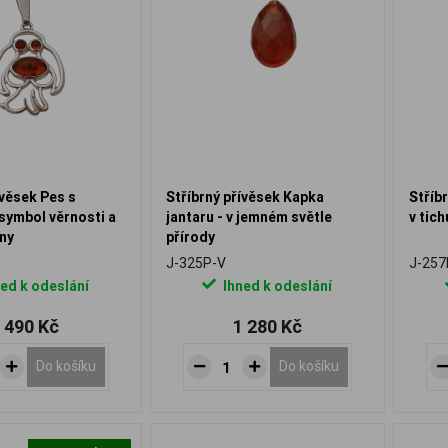
ívěsek Pes s
Stříbrný přívěsek Kapka
Stříb
symbol věrnosti a
jantaru - v jemném světle
v tich
ny
přírody
J-325P-V
J-257
ed k odeslání
Ihned k odeslání
 490 Kč
1 280 Kč
Do košíku
Do košíku