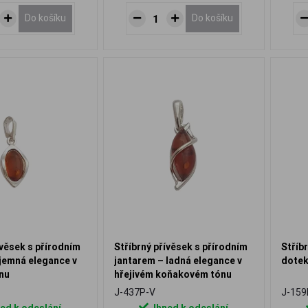
Do košíku
Do košíku
ívěsek s přírodním
Stříbrný přívěsek s přírodním
Stříb
jemná elegance v
jantarem – ladná elegance v
dotek
nu
hřejivém koňakovém tónu
J-437P-V
J-159