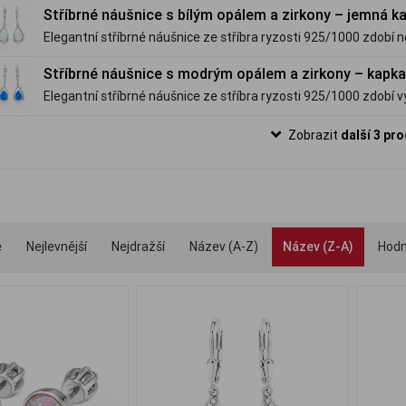
Stříbrné náušnice s bílým opálem a zirkony – jemná k
romantickým vzhledem.
Elegantní stříbrné náušnice ze stříbra ryzosti 925/1000 zdobí n
duhovými odlesky a třpytivé zirkony. Moderní kapkovitý design 
Stříbrné náušnice s modrým opálem a zirkony – kapka
doplní každodenní outfit i slavnostní chvíle.
Elegantní stříbrné náušnice ze stříbra ryzosti 925/1000 zdobí 
fascinujícími odlesky a jemně třpytivé zirkony. Moderní kapkovi
Zobrazit
další 3 pr
nadčasově a krásně rozzáří každý outfit.
é
Nejlevnější
Nejdražší
Název (A-Z)
Název (Z-A)
Hodn