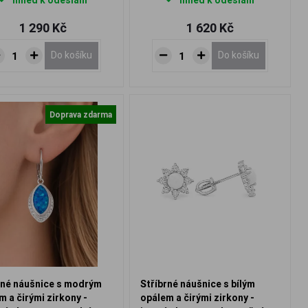
Ihned k odeslání
Ihned k odeslání
1 290 Kč
1 620 Kč
Do košíku
Do košíku
Doprava zdarma
rné náušnice s modrým
Stříbrné náušnice s bílým
m a čirými zirkony -
opálem a čirými zirkony -