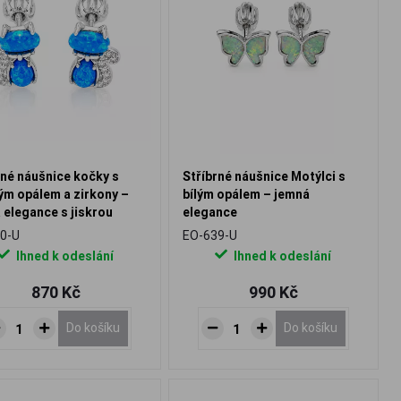
rné náušnice kočky s
Stříbrné náušnice Motýlci s
m opálem a zirkony –
bílým opálem – jemná
 elegance s jiskrou
elegance
0-U
EO-639-U
Ihned k odeslání
Ihned k odeslání
870 Kč
990 Kč
Do košíku
Do košíku