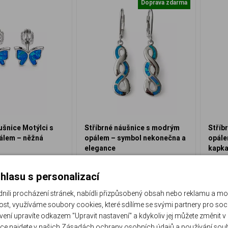
Doprava zdarma
ušnice Motýlci s
Stříbrné náušnice s modrým
Stříb
lem – něžná
opálem – symbol nekonečna a
opále
elegance
kapka
EO-554-U
EO-55
ed k odeslání
Ihned k odeslání
hlasu s personalizací
990 Kč
1 590 Kč
li procházení stránek, nabídli přizpůsobený obsah nebo reklamu a m
st, využíváme soubory cookies, které sdílíme se svými partnery pro sociá
Do košíku
Do košíku
avení upravíte odkazem "Upravit nastavení" a kdykoliv jej můžete změnit v
ce najdete v našich
Zásadách ochrany osobních údajů
a
používání sou