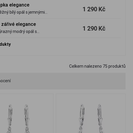
apka elegance
1 290 Kč
ěžný bílý opál s jemnými
působí jemně, luxusně a krásně
 zářivé elegance
1 290 Kč
výrazný modrý opál s
tý design působí luxusně,
odukty
Celkem nalezeno
75
produktů
ocení