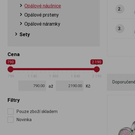
Opálové náušnice
2.
Opálové prsteny
Opálové náramky
3.
Sety
Cena
790
2 190
790
1 140
1 490
1 840
2 190
Doporučen
až
Kč
Filtry
Pouze zboží skladem
Novinka