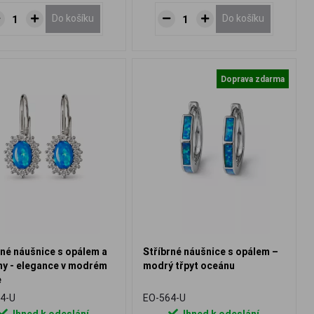
Do košíku
Do košíku
Doprava zdarma
rné náušnice s opálem a
Stříbrné náušnice s opálem –
ny - elegance v modrém
modrý třpyt oceánu
e
4-U
EO-564-U