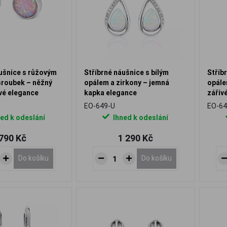
ušnice s růžovým
Stříbrné náušnice s bílým
Stříb
šroubek – něžný
opálem a zirkony – jemná
opále
vé elegance
kapka elegance
zářiv
EO-649-U
EO-64
ed k odeslání
Ihned k odeslání
790 Kč
1 290 Kč
Do košíku
Do košíku