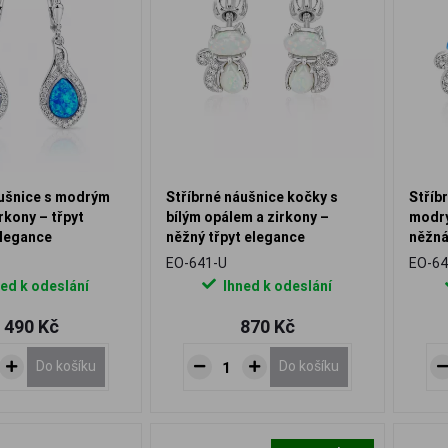
áušnice s modrým
Stříbrné náušnice kočky s
Stříb
rkony – třpyt
bílým opálem a zirkony –
modrý
legance
něžný třpyt elegance
něžná
EO-641-U
EO-64
ed k odeslání
Ihned k odeslání
 490 Kč
870 Kč
Do košíku
Do košíku