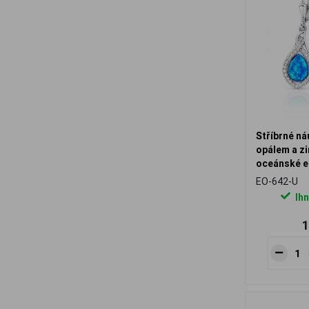
Stříbrné n
opálem a zi
oceánské e
EO-642-U
Ihn
1