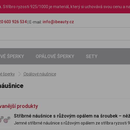
u.
Stříbro ryzosti 925/1000 je materiál, který si uchovává svou cenu a na
0 603 926 534
info@ibeauty.cz
| E-mail:
VÉ ŠPERKY
OPÁLOVÉ ŠPERKY
SETY
é šperky
Opálové náušnice
náušnice
vanější produkty
Stříbrné náušnice s růžovým opálem na šroubek – něž
Jemné stříbrné náušnice s růžovým opálem ze stříbra ryzosti 
zapínání zajistí bezpečné a pohodlné nošení, zatímco opál okou