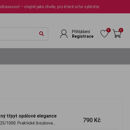
dčasovost – stejně jako chvíle, pro které si ho vybíráte.
0
0
Přihlášení
Registrace
ný třpyt opálové elegance
790 Kč
925/1000. Praktické šroubovací
zlí svou hrou barev a