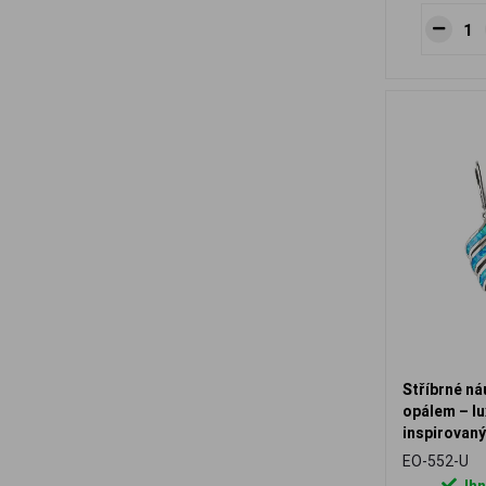
Stříbrné n
opálem – lu
inspirovan
EO-552-U