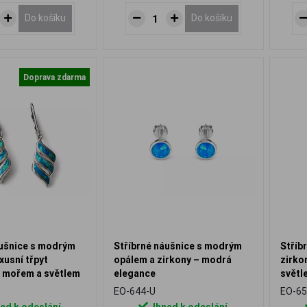
Do košíku
Do košíku
Doprava zdarma
áušnice s modrým
Stříbrné náušnice s modrým
Stříb
xusní třpyt
opálem a zirkony – modrá
zirko
ý mořem a světlem
elegance
světl
EO-644-U
EO-65