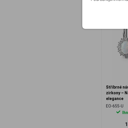
Stříbrné ná
zirkony – 
elegance
EO-655-U
Ihn
1