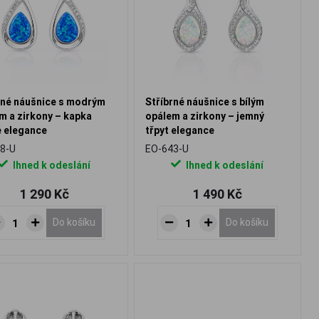
rné náušnice s modrým
Stříbrné náušnice s bílým
m a zirkony – kapka
opálem a zirkony – jemný
é elegance
třpyt elegance
8-U
EO-643-U
Ihned k odeslání
Ihned k odeslání
1 290 Kč
1 490 Kč
Do košíku
Do košíku