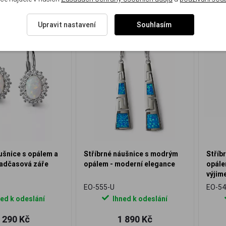
Upravit nastavení
Souhlasím
Doprava zdarma
ušnice s opálem a
Stříbrné náušnice s modrým
Stříb
Nadčasová záře
opálem - moderní elegance
opále
výjim
EO-555-U
EO-54
ed k odeslání
Ihned k odeslání
 290 Kč
1 890 Kč