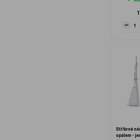
Ihn
1
Stříbrné ná
opálem - je