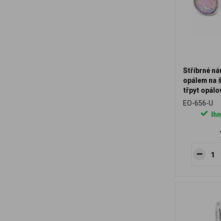
Stříbrné ná
opálem na 
třpyt opálo
EO-656-U
Ihn