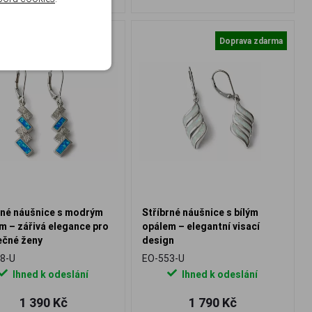
Doprava zdarma
rné náušnice s modrým
Stříbrné náušnice s bílým
m – zářivá elegance pro
opálem – elegantní visací
ečné ženy
design
8-U
EO-553-U
Ihned k odeslání
Ihned k odeslání
1 390 Kč
1 790 Kč