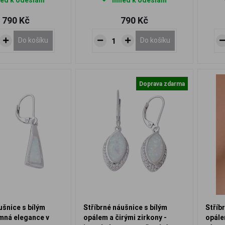
ed k odeslání
Ihned k odeslání
 790 Kč
790 Kč
Do košíku
Do košíku
Doprava zdarma
ušnice s bílým
Stříbrné náušnice s bílým
Stříb
mná elegance v
opálem a čirými zirkony -
opále