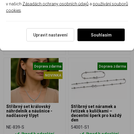
v našich
Zásadách ochrany osobních údajů
a
používání souborů
cookies
.
EP-839-S
NEB-839-S
Ihned k odeslání
Ihned k odeslání
2 190 Kč
9 750 Kč
Upravit nastavení
Souhlasím
Doprava zdarma
Doprava zdarma
NOVINKA
Stříbrný set královský
Stříbrný set náramek a
náhrdelník a náušnice -
řetízek s kuličkami –
nadčasový třpyt
decentní šperk pro každý
den
NE-839-S
54001-S1
Ihned k odeslání
Ihned k odeslání