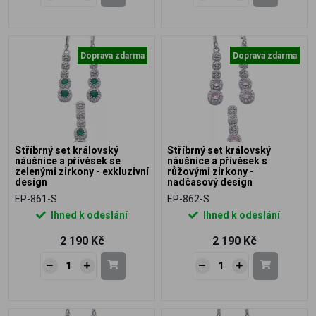
Doprava zdarma
Doprava zdarma
Stříbrný set královský
Stříbrný set královský
náušnice a přívěsek se
náušnice a přívěsek s
zelenými zirkony - exkluzivní
růžovými zirkony -
design
nadčasový design
EP-861-S
EP-862-S
Ihned k odeslání
Ihned k odeslání
2 190 Kč
2 190 Kč