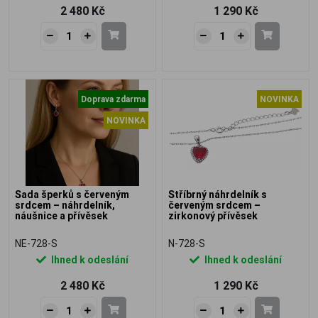
2 480 Kč
1 290 Kč
Doprava zdarma
NOVINKA
NOVINKA
Sada šperků s červeným
Stříbrný náhrdelník s
srdcem – náhrdelník,
červeným srdcem –
náušnice a přívěsek
zirkonový přívěsek
NE-728-S
N-728-S
Ihned k odeslání
Ihned k odeslání
2 480 Kč
1 290 Kč