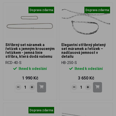
Doprava zdarma
Doprava zdarma
Stříbrný set náramek a
Elegantní stříbrný pletený
řetízek s jemným krouceným
set máramek a řetízek –
řetízkem - jemná linie
nadčasová jemnost v
stříbra, která dodá vašemu
detailu
stylu lehkost a nenápadnou
RCD-40-S
HB-250-S
eleganci
Ihned k odeslání
Ihned k odeslání
1 990 Kč
3 650 Kč
Doprava zdarma