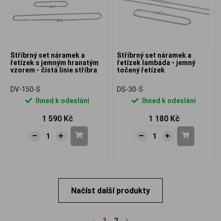
Stříbrný set náramek a
Stříbrný set náramek a
řetízek s jemným hranatým
řetízek lambáda - jemný
vzorem - čistá linie stříbra
točený řetízek
DV-150-S
DS-30-S
Ihned k odeslání
Ihned k odeslání
1 590 Kč
1 180 Kč
Načíst další produkty
1
2