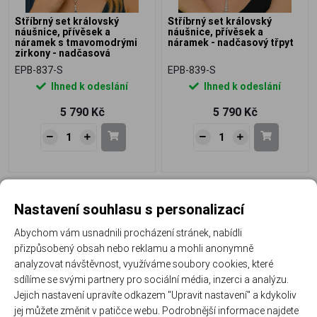
Stříbrný set královský
Stříbrný set královský
náušnice, přívěsek a
náušnice, přívěsek a
náramek s tmavomodrými
náramek - nadčasový třpyt
zirkony - nadčasová
elegance
EPB-837-S
EPB-839-S
Ihned k odeslání
Ihned k odeslání
5 790 Kč
5 790 Kč
Doprava zdarma
Doprava zdarma
Nastavení souhlasu s personalizací
NOVINKA
NOVINKA
Abychom vám usnadnili procházení stránek, nabídli
přizpůsobený obsah nebo reklamu a mohli anonymně
analyzovat návštěvnost, využíváme soubory cookies, které
sdílíme se svými partnery pro sociální média, inzerci a analýzu.
Jejich nastavení upravíte odkazem "Upravit nastavení" a kdykoliv
Stříbrný set královský
Stříbrný set královský
náušnice a přívěsek s čirými
náhrdelník, náušnice a
jej můžete změnit v patičce webu. Podrobnější informace najdete
zirkony - nadčasový třpyt
náramek