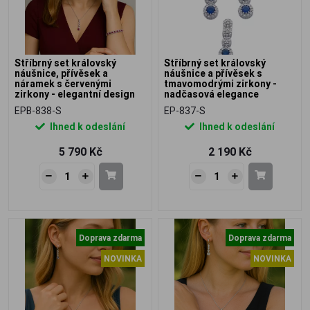
Stříbrný set královský
Stříbrný set královský
náušnice, přívěsek a
náušnice a přívěsek s
náramek s červenými
tmavomodrými zirkony -
zirkony - elegantní design
nadčasová elegance
EPB-838-S
EP-837-S
Ihned k odeslání
Ihned k odeslání
5 790 Kč
2 190 Kč
Doprava zdarma
Doprava zdarma
NOVINKA
NOVINKA