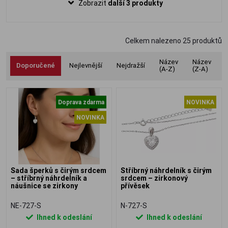
Zobrazit
další 3 produkty
Celkem nalezeno
25
produktů
Název
Název
Doporučené
Nejlevnější
Nejdražší
(A-Z)
(Z-A)
Doprava zdarma
NOVINKA
NOVINKA
Sada šperků s čirým srdcem
Stříbrný náhrdelník s čirým
– stříbrný náhrdelník a
srdcem – zirkonový
náušnice se zirkony
přívěsek
NE-727-S
N-727-S
Ihned k odeslání
Ihned k odeslání