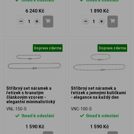
6 240 Kč
1 890 Kč
Doprava zdarma
Doprava zdarma
Stříbrný set náramek a
Stříbrný set náramek a
řetízek s hranatým
řetízek s jemnými kuličkami
článkovým vzorem -
- elegance na každý den
elegantní minimalistický
šperk
VNL-150-S
VNC-100-S
Ihned k odeslání
Ihned k odeslání
1 590 Kč
1 590 Kč