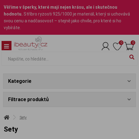
Věříme v šperky, které mají nejen krásu, ale i skutečnou
hodnotu.
Stříbro ryzosti 925/1000 je materiál, který si uchovává
svou cenu a nadčasovost – stejně jako chvíle, pro které si ho
vybíráte.
0
0
Kategorie
Filtrace produktů
Sety
Sety