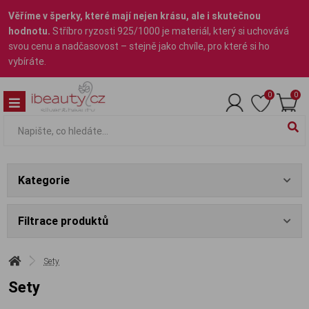
Věříme v šperky, které mají nejen krásu, ale i skutečnou
hodnotu.
Stříbro ryzosti 925/1000 je materiál, který si uchovává
svou cenu a nadčasovost – stejně jako chvíle, pro které si ho
vybíráte.
0
0
Kategorie
Filtrace produktů
Sety
Sety