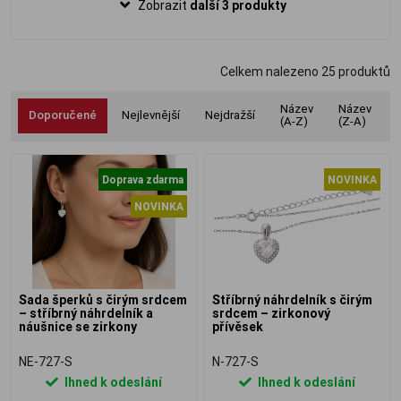
Zobrazit
další 3 produkty
Celkem nalezeno
25
produktů
Název
Název
Doporučené
Nejlevnější
Nejdražší
(A-Z)
(Z-A)
Doprava zdarma
NOVINKA
NOVINKA
Sada šperků s čirým srdcem
Stříbrný náhrdelník s čirým
– stříbrný náhrdelník a
srdcem – zirkonový
náušnice se zirkony
přívěsek
NE-727-S
N-727-S
Ihned k odeslání
Ihned k odeslání