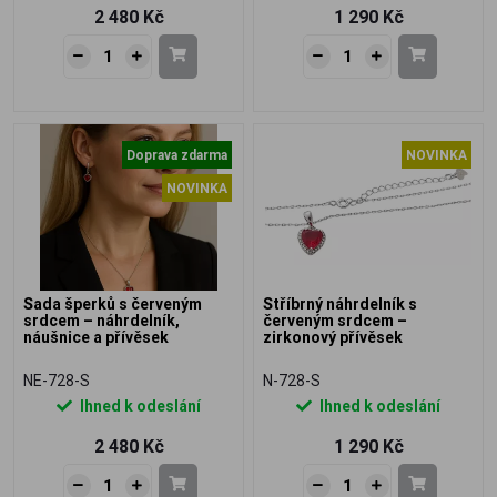
2 480 Kč
1 290 Kč
Doprava zdarma
NOVINKA
NOVINKA
Sada šperků s červeným
Stříbrný náhrdelník s
srdcem – náhrdelník,
červeným srdcem –
náušnice a přívěsek
zirkonový přívěsek
NE-728-S
N-728-S
Ihned k odeslání
Ihned k odeslání
2 480 Kč
1 290 Kč