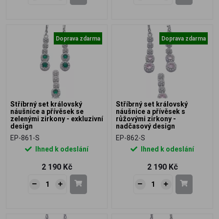
Doprava zdarma
Doprava zdarma
Stříbrný set královský
Stříbrný set královský
náušnice a přívěsek se
náušnice a přívěsek s
zelenými zirkony - exkluzivní
růžovými zirkony -
design
nadčasový design
EP-861-S
EP-862-S
Ihned k odeslání
Ihned k odeslání
2 190 Kč
2 190 Kč