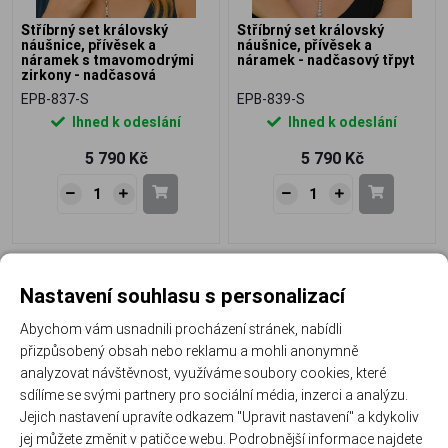
Stříbrný set královský
Stříbrný set královský
náušnice, přívěsek a
náušnice, přívěsek a
náramek s tmavomodrými
náramek - nadčasový třpyt
zirkony - nadčasová
elegance
EPB-837-S
EPB-839-S
Ihned k odeslání
Ihned k odeslání
5 790 Kč
5 790 Kč
Doprava zdarma
Doprava zdarma
Nastavení souhlasu s personalizací
NOVINKA
NOVINKA
Abychom vám usnadnili procházení stránek, nabídli
přizpůsobený obsah nebo reklamu a mohli anonymně
analyzovat návštěvnost, využíváme soubory cookies, které
sdílíme se svými partnery pro sociální média, inzerci a analýzu.
Jejich nastavení upravíte odkazem "Upravit nastavení" a kdykoliv
Stříbrný set královský
Stříbrný set královský
náušnice a přívěsek s čirými
náhrdelník, náušnice a
jej můžete změnit v patičce webu. Podrobnější informace najdete
zirkony - nadčasový třpyt
náramek