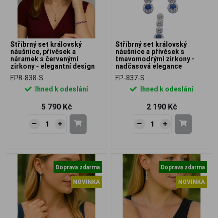
Stříbrný set královský
Stříbrný set královský
náušnice, přívěsek a
náušnice a přívěsek s
náramek s červenými
tmavomodrými zirkony -
zirkony - elegantní design
nadčasová elegance
EPB-838-S
EP-837-S
Ihned k odeslání
Ihned k odeslání
5 790 Kč
2 190 Kč
Doprava zdarma
Doprava zdarma
NOVINKA
NOVINKA