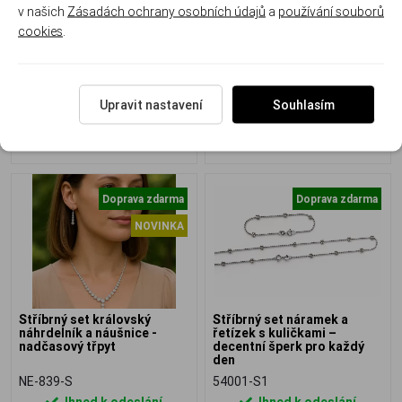
v našich
Zásadách ochrany osobních údajů
a
používání souborů
cookies
.
EP-839-S
NEB-839-S
Ihned k odeslání
Ihned k odeslání
2 190 Kč
9 750 Kč
Upravit nastavení
Souhlasím
Doprava zdarma
Doprava zdarma
NOVINKA
Stříbrný set královský
Stříbrný set náramek a
náhrdelník a náušnice -
řetízek s kuličkami –
nadčasový třpyt
decentní šperk pro každý
den
NE-839-S
54001-S1
Ihned k odeslání
Ihned k odeslání