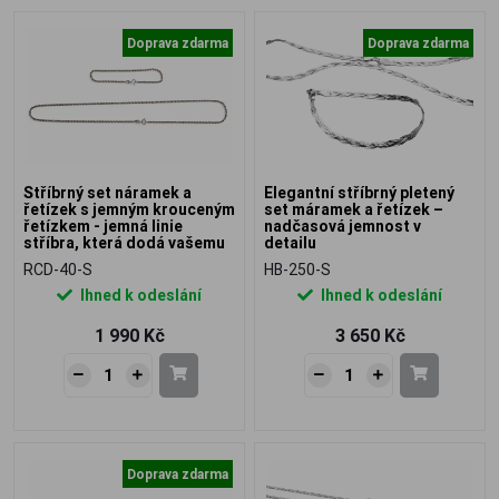
Doprava zdarma
Doprava zdarma
Stříbrný set náramek a
Elegantní stříbrný pletený
řetízek s jemným krouceným
set máramek a řetízek –
řetízkem - jemná linie
nadčasová jemnost v
stříbra, která dodá vašemu
detailu
stylu lehkost a nenápadnou
RCD-40-S
HB-250-S
eleganci
Ihned k odeslání
Ihned k odeslání
1 990 Kč
3 650 Kč
Doprava zdarma