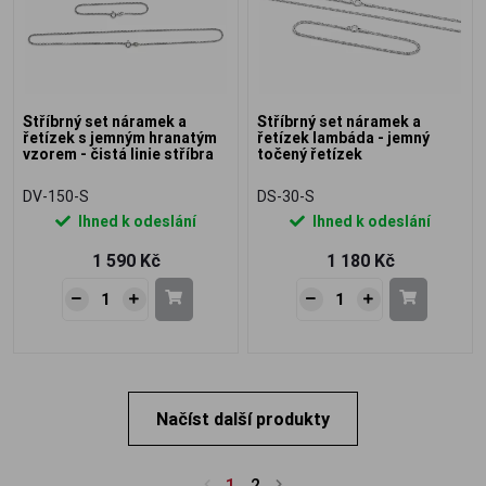
Stříbrný set náramek a
Stříbrný set náramek a
řetízek s jemným hranatým
řetízek lambáda - jemný
vzorem - čistá linie stříbra
točený řetízek
DV-150-S
DS-30-S
Ihned k odeslání
Ihned k odeslání
1 590 Kč
1 180 Kč
Načíst další produkty
1
2