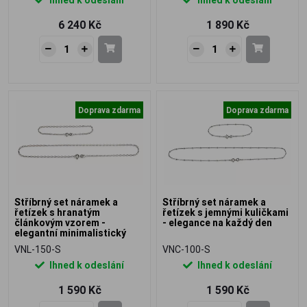
6 240 Kč
1 890 Kč
Doprava zdarma
Doprava zdarma
Stříbrný set náramek a
Stříbrný set náramek a
řetízek s hranatým
řetízek s jemnými kuličkami
článkovým vzorem -
- elegance na každý den
elegantní minimalistický
šperk
VNL-150-S
VNC-100-S
Ihned k odeslání
Ihned k odeslání
1 590 Kč
1 590 Kč