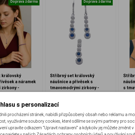
Doprava zdarma
Doprava zdarma
t královský
Stříbrný set královský
Stříb
řívěsek a náramek
náušnice a přívěsek s
náušn
 zirkony -
tmavomodrými zirkony -
s tma
esign
nadčasová elegance
nadča
EP-837-S
EPB-8
ed k odeslání
Ihned k odeslání
hlasu s personalizací
 790 Kč
2 190 Kč
li procházení stránek, nabídli přizpůsobený obsah nebo reklamu a m
st, využíváme soubory cookies, které sdílíme se svými partnery pro sociá
Do košíku
Do košíku
avení upravíte odkazem "Upravit nastavení" a kdykoliv jej můžete změnit v
ce najdete v našich
Zásadách ochrany osobních údajů
a
používání sou