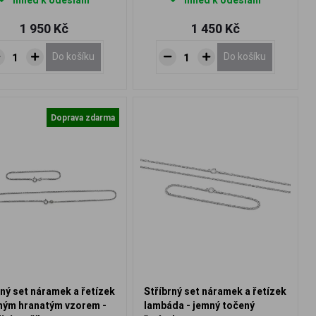
Ihned k odeslání
Ihned k odeslání
1 950 Kč
1 450 Kč
Do košíku
Do košíku
Doprava zdarma
rný set náramek a řetízek
Stříbrný set náramek a řetízek
ným hranatým vzorem -
lambáda - jemný točený