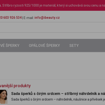
u.
Stříbro ryzosti 925/1000 je materiál, který si uchovává svou cenu a na
0 603 926 534
info@ibeauty.cz
| E-mail:
VÉ ŠPERKY
OPÁLOVÉ ŠPERKY
SETY
vanější produkty
Sada šperků s čirým srdcem – stříbrný náhrdelník a n
Sada šperků s čirým srdcem – náhrdelník, náušnice a přívěsek je
925/1000. Velice oblíbená.