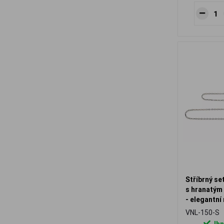
Stříbrný se
s hranatým
- elegantní
šperk
VNL-150-S