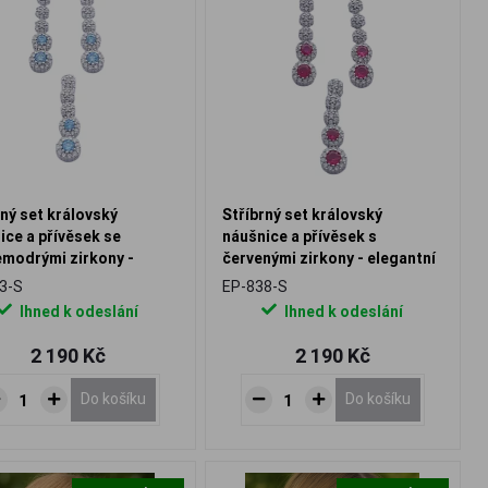
rný set královský
Stříbrný set královský
ice a přívěsek se
náušnice a přívěsek s
emodrými zirkony -
červenými zirkony - elegantní
ní design
design
3-S
EP-838-S
Ihned k odeslání
Ihned k odeslání
2 190 Kč
2 190 Kč
Do košíku
Do košíku