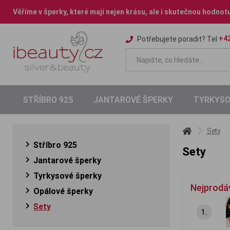
Věříme v šperky, které mají nejen krásu, ale i skutečnou hodnot
+42
Potřebujete poradit? Tel
STŘÍBRO 925
JANTAROVÉ ŠPERKY
TYRKYSO
Sety
Stříbro 925
Sety
Jantarové šperky
Tyrkysové šperky
Nejprodá
Opálové šperky
Sety
1.