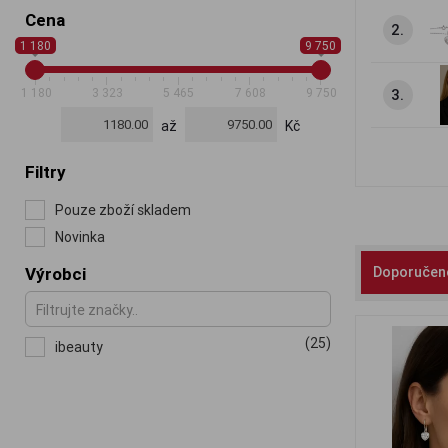
Cena
2.
1 180
9 750
1 180
3 323
5 465
7 608
9 750
3.
až
Kč
Filtry
Pouze zboží skladem
Novinka
Výrobci
Doporučen
(25)
ibeauty