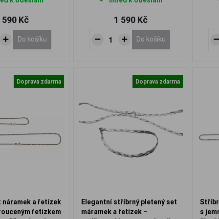
ed k odeslání
Ihned k odeslání
 590 Kč
1 590 Kč
Do košíku
Do košíku
Doprava zdarma
Doprava zdarma
t náramek a řetízek
Elegantní stříbrný pletený set
Stříb
rouceným řetízkem
máramek a řetízek –
s jem