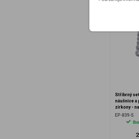
Stříbrný se
náušnice a 
zirkony - n
EP-839-S
Ihn
2