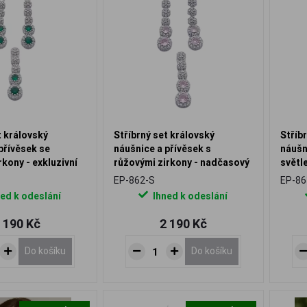
t královský
Stříbrný set královský
Stříb
přívěsek se
náušnice a přívěsek s
náušn
rkony - exkluzivní
růžovými zirkony - nadčasový
světl
design
luxus
EP-862-S
EP-86
ed k odeslání
Ihned k odeslání
 190 Kč
2 190 Kč
Do košíku
Do košíku