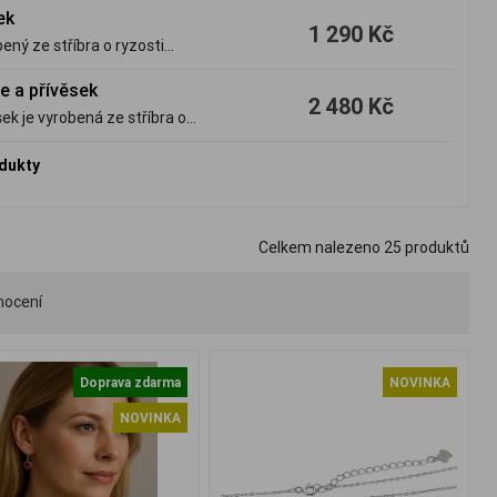
ek
1 290 Kč
ený ze stříbra o ryzosti
e a přívěsek
2 480 Kč
ek je vyrobená ze stříbra o
odukty
Celkem nalezeno
25
produktů
nocení
Doprava zdarma
NOVINKA
NOVINKA