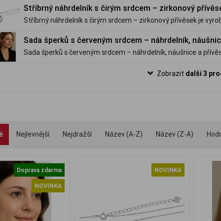
Stříbrný náhrdelník s čirým srdcem – zirkonový přívěs
Stříbrný náhrdelník s čirým srdcem – zirkonový přívěsek je vyrob
925/1000. Velice oblíbený.
Sada šperků s červeným srdcem – náhrdelník, náušnic
Sada šperků s červeným srdcem – náhrdelník, náušnice a přívěs
ryzosti 925/1000. Velice oblíbená.
Zobrazit
další 3 pr
é
Nejlevnější
Nejdražší
Název (A-Z)
Název (Z-A)
Hod
Doprava zdarma
NOVINKA
NOVINKA