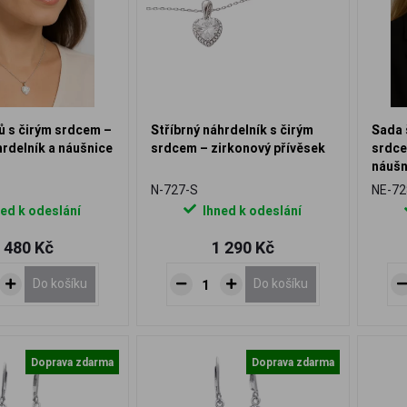
ů s čirým srdcem –
Stříbrný náhrdelník s čirým
Sada 
hrdelník a náušnice
srdcem – zirkonový přívěsek
srdce
náušn
N-727-S
NE-72
ed k odeslání
Ihned k odeslání
 480 Kč
1 290 Kč
Do košíku
Do košíku
Doprava zdarma
Doprava zdarma