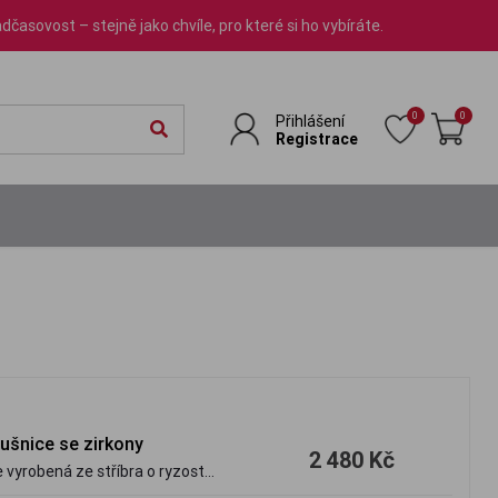
dčasovost – stejně jako chvíle, pro které si ho vybíráte.
0
0
Přihlášení
Registrace
áušnice se zirkony
2 480 Kč
 vyrobená ze stříbra o ryzosti