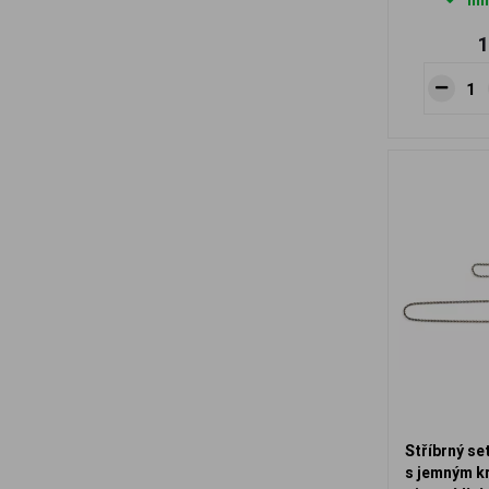
Ihn
1
Stříbrný se
s jemným k