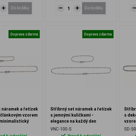
Do košíku
Do košíku
Doprava zdarma
Doprava zdarma
t náramek a řetízek
Stříbrný set náramek a řetízek
Stříb
 článkovým vzorem
s jemnými kuličkami -
s dek
 minimalistický
elegance na každý den
vzore
VNC-100-S
SD-50