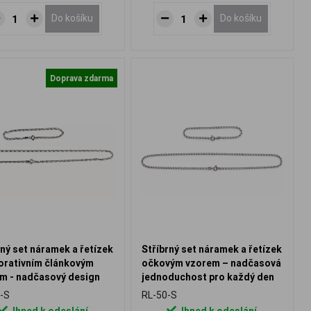
Do košíku
Do košíku
Doprava zdarma
rný set náramek a řetízek
Stříbrný set náramek a řetízek
orativním článkovým
očkovým vzorem – nadčasová
m - nadčasový design
jednoduchost pro každý den
-S
RL-50-S