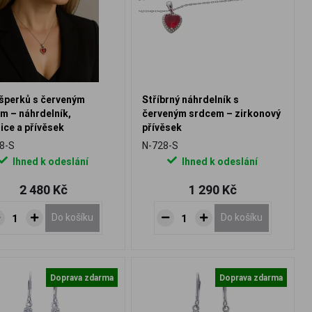
šperků s červeným
Stříbrný náhrdelník s
m – náhrdelník,
červeným srdcem – zirkonový
ice a přívěsek
přívěsek
8-S
N-728-S
Ihned k odeslání
Ihned k odeslání
2 480 Kč
1 290 Kč
Do košíku
Do košíku
Doprava zdarma
Doprava zdarma