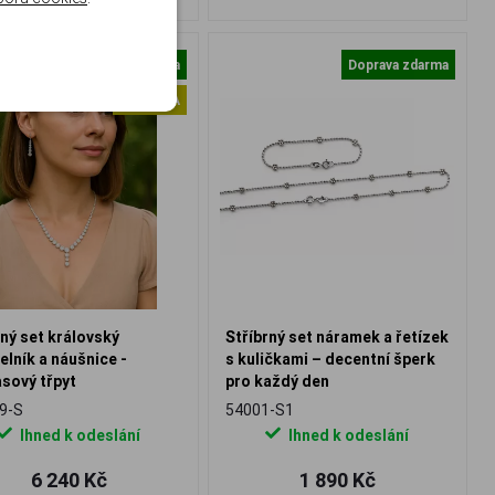
Doprava zdarma
Doprava zdarma
NOVINKA
rný set královský
Stříbrný set náramek a řetízek
elník a náušnice -
s kuličkami – decentní šperk
sový třpyt
pro každý den
9-S
54001-S1
Ihned k odeslání
Ihned k odeslání
6 240 Kč
1 890 Kč