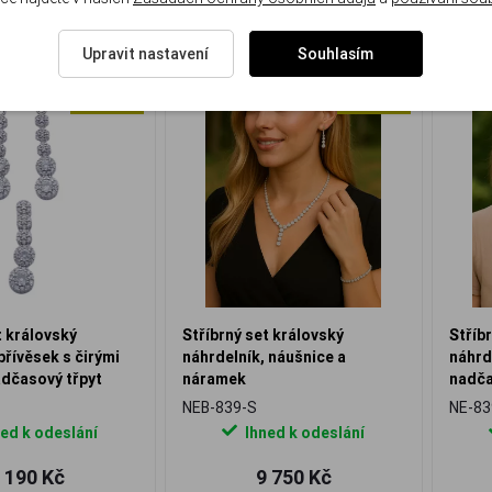
Upravit nastavení
Souhlasím
Doprava zdarma
Doprava zdarma
NOVINKA
NOVINKA
t královský
Stříbrný set královský
Stříb
přívěsek s čirými
náhrdelník, náušnice a
náhrd
adčasový třpyt
náramek
nadča
NEB-839-S
NE-83
ed k odeslání
Ihned k odeslání
 190 Kč
9 750 Kč