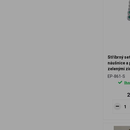
Stříbrný se
náušnice a 
zelenými zi
design
EP-861-S
Ihn
2