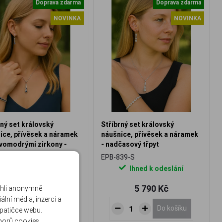
Doprava zdarma
Doprava zdarma
NOVINKA
NOVINKA
rný set královský
Stříbrný set královský
ice, přívěsek a náramek
náušnice, přívěsek a náramek
vomodrými zirkony -
- nadčasový třpyt
sová elegance
37-S
EPB-839-S
Ihned k odeslání
Ihned k odeslání
5 790 Kč
5 790 Kč
ohli anonymně
lní média, inzerci a
Do košíku
Do košíku
 patičce webu.
borů cookies
.