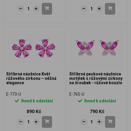
Stříbrné náušnice Květ
Stříbrné peckové náušnice
růžového zirkonu – něžná
motýlek s růžovými zirkony
elegance
na šroubek - růžové kouzlo
E-773-U
E-765-U
Ihned k odeslání
Ihned k odeslání
890 Kč
790 Kč