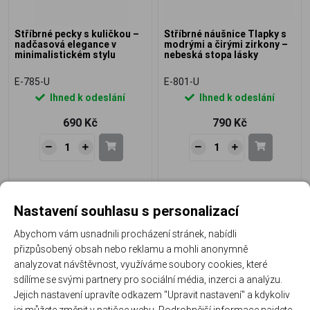
Stříbrné pecky s kuličkou –
Stříbrné náušnice Tlapky s
nadčasová elegance v
modrými a čirými zirkony –
minimalistickém stylu
nebeská stopa lásky
E-785-U
E-801-U
Ihned k odeslání
Ihned k odeslání
690 Kč
790 Kč
Nastavení souhlasu s personalizací
Abychom vám usnadnili procházení stránek, nabídli
přizpůsobený obsah nebo reklamu a mohli anonymně
analyzovat návštěvnost, využíváme soubory cookies, které
sdílíme se svými partnery pro sociální média, inzerci a analýzu.
Jejich nastavení upravíte odkazem "Upravit nastavení" a kdykoliv
Stříbrné náušnice Tlapky se
Stříbrné náušnice Modrý
jej můžete změnit v patičce webu. Podrobnější informace najdete