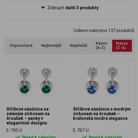
třpytí při každém dopadu světla. Díky
Zobrazit
další 3 produkty
praktickému šroubovacímu zapínání
poskytují maximální bezpečnost i pohodlí
při každodenním nošení. Jemný
Celkem nalezeno
137
produktů
nadčasový design se hodí ke každému
outfitu i příležitosti.
Název
Název
Doporučené
Nejlevnější
Nejdražší
(A-Z)
(Z-A)
Stříbrné náušnice se
Stříbrné náušnice s modrým
zeleným zirkonem na
zirkonem na šroubek –
šroubek – pecky v
královská modrá elegance
elegantním designu
E-790-U
E-787-U
Ihned k odeslání
Ihned k odeslání