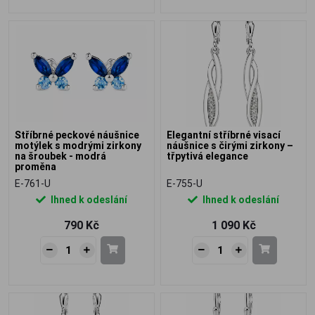
Stříbrné peckové náušnice
Elegantní stříbrné visací
motýlek s modrými zirkony
náušnice s čirými zirkony –
na šroubek - modrá
třpytivá elegance
proměna
E-761-U
E-755-U
Ihned k odeslání
Ihned k odeslání
790 Kč
1 090 Kč