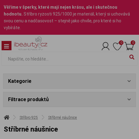
Věříme v šperky, které mají nejen krásu, ale i skutečnou
hodnotu.
Stříbro ryzosti 925/1000 je materiál, který si uchovává
svou cenu a nadčasovost – stejně jako chvíle, pro které si ho
vybíráte.
0
0
Kategorie
Filtrace produktů
Stříbro 925
Stříbrné náušnice
Stříbrné náušnice