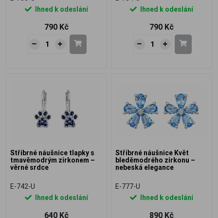
Ihned k odeslání
Ihned k odeslání
790 Kč
790 Kč
Stříbrné náušnice tlapky s
Stříbrné náušnice Květ
tmavěmodrým zirkonem –
bleděmodrého zirkonu –
věrné srdce
nebeská elegance
E-742-U
E-777-U
Ihned k odeslání
Ihned k odeslání
640 Kč
890 Kč