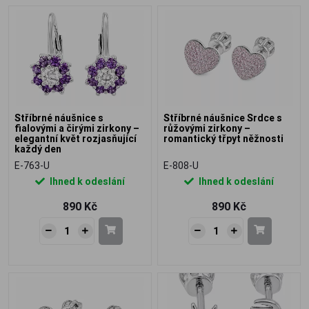
Stříbrné náušnice s
Stříbrné náušnice Srdce s
fialovými a čirými zirkony –
růžovými zirkony –
elegantní květ rozjasňující
romantický třpyt něžnosti
každý den
E-763-U
E-808-U
Ihned k odeslání
Ihned k odeslání
890 Kč
890 Kč