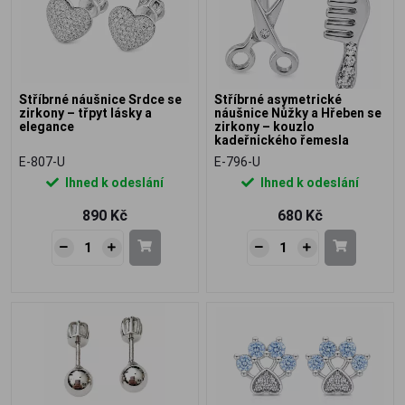
Stříbrné náušnice Srdce se
Stříbrné asymetrické
zirkony – třpyt lásky a
náušnice Nůžky a Hřeben se
elegance
zirkony – kouzlo
kadeřnického řemesla
E-807-U
E-796-U
Ihned k odeslání
Ihned k odeslání
890 Kč
680 Kč