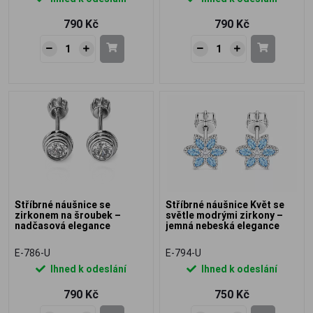
790 Kč
790 Kč
Stříbrné náušnice se
Stříbrné náušnice Květ se
zirkonem na šroubek –
světle modrými zirkony –
nadčasová elegance
jemná nebeská elegance
E-786-U
E-794-U
Ihned k odeslání
Ihned k odeslání
790 Kč
750 Kč