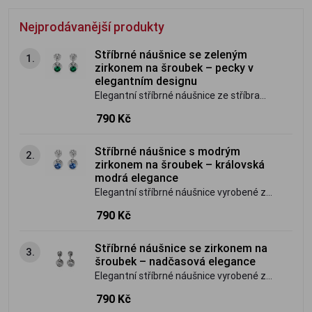
Nejprodávanější produkty
Stříbrné náušnice se zeleným
1.
zirkonem na šroubek – pecky v
elegantním designu
Elegantní stříbrné náušnice ze stříbra
ryzosti 925/1000 zdobí zářivě zelený
790 Kč
zirkon usazený v moderním
vroubkovaném lůžku. Díky bezpečnému
Stříbrné náušnice s modrým
2.
šroubovacímu zapínání výborně drží na
zirkonem na šroubek – královská
uchu a jsou vhodné pro každodenní
modrá elegance
nošení i slavnostní příležitosti.
Elegantní stříbrné náušnice vyrobené ze
stříbra ryzosti 925/1000 zdobí zářivý
790 Kč
modrý zirkon. Praktické šroubovací
zapínání zajišťuje bezpečné a pohodlné
Stříbrné náušnice se zirkonem na
3.
nošení po celý den. Nadčasový design je
šroubek – nadčasová elegance
ideální pro každodenní nošení i
Elegantní stříbrné náušnice vyrobené ze
slavnostní příležitosti.
stříbra ryzosti 925/1000 zdobí dokonale
790 Kč
broušený čirý zirkon, který se nádherně