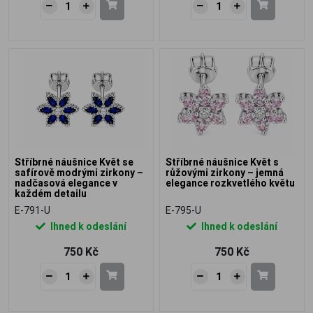
Stříbrné náušnice Květ se
Stříbrné náušnice Květ s
safírově modrými zirkony –
růžovými zirkony – jemná
nadčasová elegance v
elegance rozkvetlého květu
každém detailu
E-791-U
E-795-U
Ihned k odeslání
Ihned k odeslání
750 Kč
750 Kč