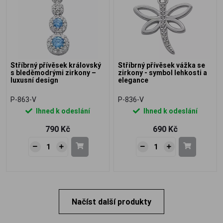
Stříbrný přívěsek královský
Stříbrný přívěsek vážka se
s bleděmodrými zirkony –
zirkony - symbol lehkosti a
luxusní design
elegance
P-863-V
P-836-V
Ihned k odeslání
Ihned k odeslání
790 Kč
690 Kč
Načíst další produkty