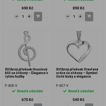
690 Kč
890 Kč
Stříbrný přívěsek Houslový
Stříbrný přívěsek Otevřené
klíč se zirkony – Elegance v
srdce se zirkony – Symbol
rytmu hudby
čisté lásky a elegance
P-808-V
P-807-V
Ihned k odeslání
Ihned k odeslání
670 Kč
540 Kč