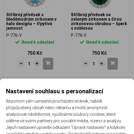
Stříbrný přívěsek s
Stříbrný přívěsek se
bleděmodrým zirkonem v
zeleným zirkonem a čirou
halo designu – třpytivá
zirkonovou obrubou – šperk
jemnost
s noblesou
P-776-V
P-778-V
Ihned k odeslání
Ihned k odeslání
750 Kč
750 Kč
Nastavení souhlasu s personalizací
NOVINKA
NOVINKA
Abychom vám usnadnili procházení stránek, nabídli
přizpůsobený obsah nebo reklamu a mohli anonymně
analyzovat návštěvnost, využíváme soubory cookies, které
sdílíme se svými partnery pro sociální média, inzerci a analýzu.
Jejich nastavení upravíte odkazem "Upravit nastavení" a kdykoliv
Stříbrný přívěsek s
Stříbrný náhrdelník s čirým
jej můžete změnit v patičce webu. Podrobnější informace najdete