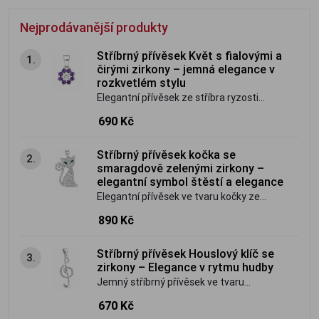
Nejprodávanější produkty
Stříbrný přívěsek Květ s fialovými a
1.
čirými zirkony – jemná elegance v
rozkvetlém stylu
Elegantní přívěsek ze stříbra ryzosti
925/1000 zdobí zářivý čirý zirkon
690 Kč
uprostřed a květ tvořený fialovými
zirkony. Nadčasový šperk, který zaujme
Stříbrný přívěsek kočka se
2.
jemností, krásným třpytem a
smaragdově zelenými zirkony –
romantickým květinovým motivem.
elegantní symbol štěstí a elegance
Elegantní přívěsek ve tvaru kočky ze
stříbra ryzosti 925/1000 je bohatě
890 Kč
osazen čirými zirkony a doplněn
výraznými smaragdově zelenými zirkony
Stříbrný přívěsek Houslový klíč se
3.
v očích. Nadčasový šperk, který zaujme
zirkony – Elegance v rytmu hudby
svým třpytem i originálním designem.
Jemný stříbrný přívěsek ve tvaru
houslového klíče zdobený třpytivými
670 Kč
zirkony. Symbol lásky k hudbě, kreativity