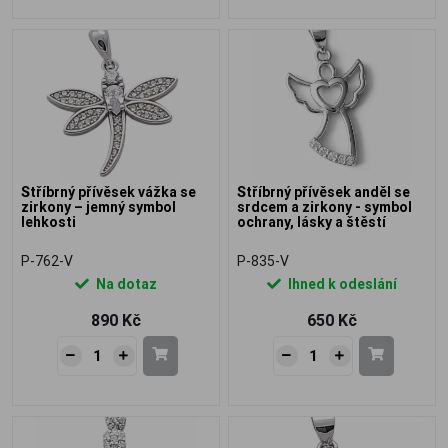
Stříbrný přívěsek vážka se
Stříbrný přívěsek anděl se
zirkony – jemný symbol
srdcem a zirkony - symbol
lehkosti
ochrany, lásky a štěstí
P-762-V
P-835-V
Na dotaz
Ihned k odeslání
890 Kč
650 Kč