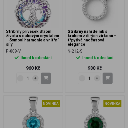
Stříbrný přívěsek Strom
Stříbrný náhrdelník s
života s duhovým crystalem
kruhem z čirých zirkonů –
– Symbol harmonie a vnitřní
třpytivá nadčasová
síly
elegance
P-809-V
N-212-S
Ihned k odeslání
Ihned k odeslání
960 Kč
980 Kč
NOVINKA
NOVINKA