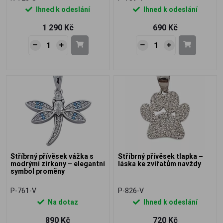
Ihned k odeslání
Ihned k odeslání
1 290 Kč
690 Kč
Stříbrný přívěsek vážka s
Stříbrný přívěsek tlapka –
modrými zirkony – elegantní
láska ke zvířatům navždy
symbol proměny
P-761-V
P-826-V
Na dotaz
Ihned k odeslání
890 Kč
720 Kč