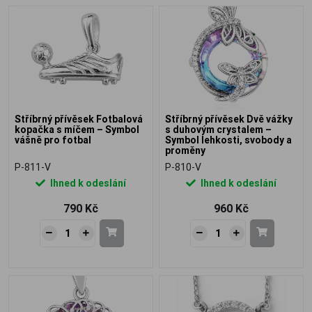
Stříbrný přívěsek Fotbalová
Stříbrný přívěsek Dvě vážky
kopačka s míčem – Symbol
s duhovým crystalem –
vášně pro fotbal
Symbol lehkosti, svobody a
proměny
P-811-V
P-810-V
Ihned k odeslání
Ihned k odeslání
790 Kč
960 Kč