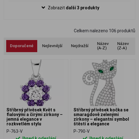
a harmonie, vyrobený ze stříbra ryzosti
Zobrazit
další 3 produkty
925/1000. Ideální dárek pro hudebníky,
zpěváky i všechny milovníky hudby.
Celkem nalezeno
106
produktů
Název
Název
Doporučené
Nejlevnější
Nejdražší
(A-Z)
(Z-A)
Stříbrný přívěsek Květ s
Stříbrný přívěsek kočka se
fialovými a čirými zirkony –
smaragdově zelenými
jemná elegance v
zirkony – elegantní symbol
rozkvetlém stylu
štěstí a elegance
P-763-V
P-790-V
Ihned k odeslání
Ihned k odeslání