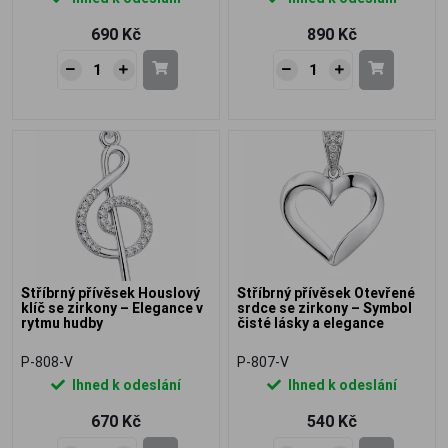
690 Kč
890 Kč
Stříbrný přívěsek Houslový
Stříbrný přívěsek Otevřené
klíč se zirkony – Elegance v
srdce se zirkony – Symbol
rytmu hudby
čisté lásky a elegance
P-808-V
P-807-V
Ihned k odeslání
Ihned k odeslání
670 Kč
540 Kč