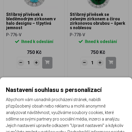
Stříbrný přívěsek s
Stříbrný přívěsek se
bleděmodrým zirkonem v
zeleným zirkonem a čirou
halo designu – třpytivá
zirkonovou obrubou – šperk
jemnost
s noblesou
P-776-V
P-778-V
Ihned k odeslání
Ihned k odeslání
750 Kč
750 Kč
Nastavení souhlasu s personalizací
NOVINKA
NOVINKA
Abychom vám usnadnili procházení stránek, nabídli
přizpůsobený obsah nebo reklamu a mohli anonymně
analyzovat návštěvnost, využíváme soubory cookies, které
sdílíme se svými partnery pro sociální média, inzerci a analýzu.
Jejich nastavení upravíte odkazem "Upravit nastavení" a kdykoliv
Stříbrný přívěsek s
Stříbrný náhrdelník s čirým
jej můžete změnit v patičce webu. Podrobnější informace najdete