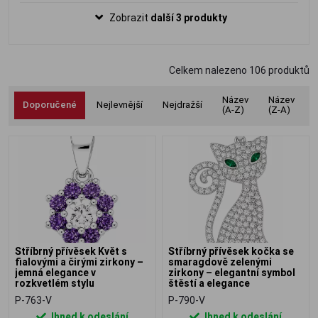
a harmonie, vyrobený ze stříbra ryzosti
Zobrazit
další 3 produkty
925/1000. Ideální dárek pro hudebníky,
zpěváky i všechny milovníky hudby.
Celkem nalezeno
106
produktů
Název
Název
Doporučené
Nejlevnější
Nejdražší
(A-Z)
(Z-A)
Stříbrný přívěsek Květ s
Stříbrný přívěsek kočka se
fialovými a čirými zirkony –
smaragdově zelenými
jemná elegance v
zirkony – elegantní symbol
rozkvetlém stylu
štěstí a elegance
P-763-V
P-790-V
Ihned k odeslání
Ihned k odeslání