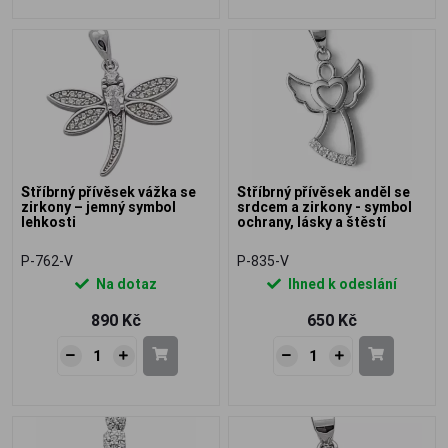
Stříbrný přívěsek vážka se
Stříbrný přívěsek anděl se
zirkony – jemný symbol
srdcem a zirkony - symbol
lehkosti
ochrany, lásky a štěstí
P-762-V
P-835-V
Na dotaz
Ihned k odeslání
890 Kč
650 Kč