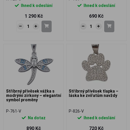
Ihned k odeslání
Ihned k odeslání
1 290 Kč
690 Kč
Stříbrný přívěsek vážka s
Stříbrný přívěsek tlapka –
modrými zirkony – elegantní
láska ke zvířatům navždy
symbol proměny
P-761-V
P-826-V
Na dotaz
Ihned k odeslání
890 Kč
720 Kč