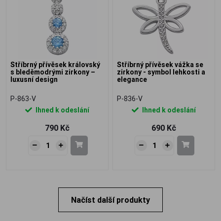
Stříbrný přívěsek královský
Stříbrný přívěsek vážka se
s bleděmodrými zirkony –
zirkony - symbol lehkosti a
luxusní design
elegance
P-863-V
P-836-V
Ihned k odeslání
Ihned k odeslání
790 Kč
690 Kč
Načíst další produkty