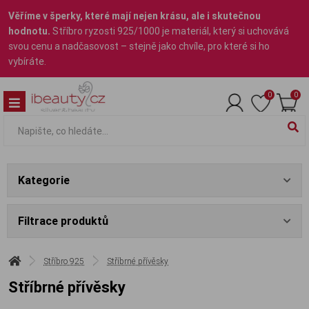
Věříme v šperky, které mají nejen krásu, ale i skutečnou
hodnotu.
Stříbro ryzosti 925/1000 je materiál, který si uchovává
svou cenu a nadčasovost – stejně jako chvíle, pro které si ho
vybíráte.
0
0
Kategorie
Filtrace produktů
Stříbro 925
Stříbrné přívěsky
Stříbrné přívěsky