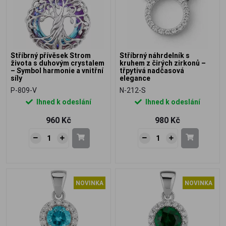
Stříbrný přívěsek Strom
Stříbrný náhrdelník s
života s duhovým crystalem
kruhem z čirých zirkonů –
– Symbol harmonie a vnitřní
třpytivá nadčasová
síly
elegance
P-809-V
N-212-S
Ihned k odeslání
Ihned k odeslání
960 Kč
980 Kč
NOVINKA
NOVINKA