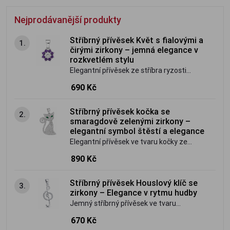
Nejprodávanější produkty
Stříbrný přívěsek Květ s fialovými a
1.
čirými zirkony – jemná elegance v
rozkvetlém stylu
Elegantní přívěsek ze stříbra ryzosti
925/1000 zdobí zářivý čirý zirkon
690 Kč
uprostřed a květ tvořený fialovými
zirkony. Nadčasový šperk, který zaujme
Stříbrný přívěsek kočka se
2.
jemností, krásným třpytem a
smaragdově zelenými zirkony –
romantickým květinovým motivem.
elegantní symbol štěstí a elegance
Elegantní přívěsek ve tvaru kočky ze
stříbra ryzosti 925/1000 je bohatě
890 Kč
osazen čirými zirkony a doplněn
výraznými smaragdově zelenými zirkony
Stříbrný přívěsek Houslový klíč se
3.
v očích. Nadčasový šperk, který zaujme
zirkony – Elegance v rytmu hudby
svým třpytem i originálním designem.
Jemný stříbrný přívěsek ve tvaru
houslového klíče zdobený třpytivými
670 Kč
zirkony. Symbol lásky k hudbě, kreativity