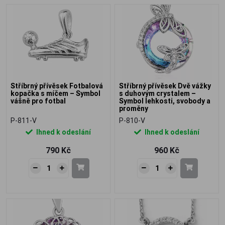
Stříbrný přívěsek Fotbalová
Stříbrný přívěsek Dvě vážky
kopačka s míčem – Symbol
s duhovým crystalem –
vášně pro fotbal
Symbol lehkosti, svobody a
proměny
P-811-V
P-810-V
Ihned k odeslání
Ihned k odeslání
790 Kč
960 Kč