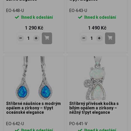
EO-648-U
EO-643-U
Ihned k odeslání
Ihned k odeslání
1 290 Kč
1 490 Kč
Stříbrné náušnice s modrým
Stříbrný přívěsek kočka s
opálem a zirkony – třpyt
bílým opálem a zirkony –
oceánské elegance
něžný třpyt elegance
EO-642-U
PO-641-V
Ihned k odeslání
Ihned k odeslání