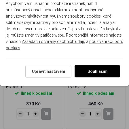
Abychom vám usnadnili procházení stránek, nabídli
přizpůsobený obsah nebo reklamu a mohli anonymně
analyzovat návštěvnost, využíváme soubory cookies, které
sdílíme se svými partnery pro sociální média, inzerci a analýzu.
Jejich nastavení upravíte odkazem "Upravit nastavení" a kdykoliv
jej můžete změnit v patičce webu. Podrobnější informace najdete
v našich
Zásadách ochrany osobních údajů
a
používání souborů
cookies
.
Stříbrné náušnice kočky s
Stříbrný přívěsek s bílým
modrým opálem a zirkony –
opálem – zářivá jemnost
Upravit nastavení
Souhlasím
něžná elegance s jiskrou
EO-640-U
PO-621-V
Ihned k odeslání
Ihned k odeslání
870 Kč
460 Kč