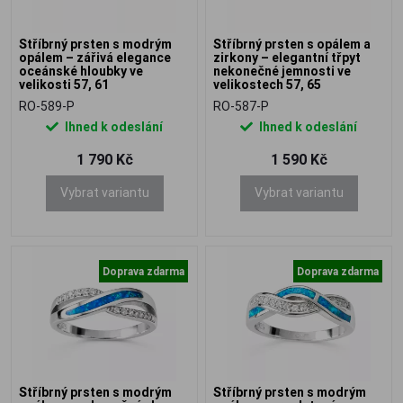
Stříbrný prsten s modrým
Stříbrný prsten s opálem a
opálem – zářivá elegance
zirkony – elegantní třpyt
oceánské hloubky ve
nekonečné jemnosti ve
velikosti 57, 61
velikostech 57, 65
RO-589-P
RO-587-P
Ihned k odeslání
Ihned k odeslání
1 790 Kč
1 590 Kč
Vybrat variantu
Vybrat variantu
Doprava zdarma
Doprava zdarma
Stříbrný prsten s modrým
Stříbrný prsten s modrým