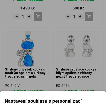
1 490 Kč
590 Kč
Stříbrný přívěsek kočka s
Stříbrné náušnice kočky s
modrým opálem a zirkony –
bílým opálem a zirkony –
třpyt elegantní něhy
něžný třpyt elegance
PO-640-V
EO-641-U
Ihned k odeslání
Ihned k odeslání
590 Kč
870 Kč
Nastavení souhlasu s personalizací