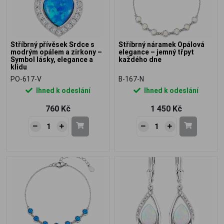
Stříbrný přívěsek Srdce s
Stříbrný náramek Opálová
modrým opálem a zirkony –
elegance – jemný třpyt
Symbol lásky, elegance a
každého dne
klidu
PO-617-V
B-167-N
Ihned k odeslání
Ihned k odeslání
760 Kč
1 450 Kč