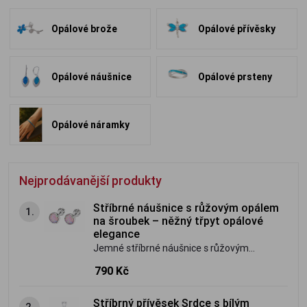
Opálové brože
Opálové přívěsky
Opálové náušnice
Opálové prsteny
Opálové náramky
Nejprodávanější produkty
Stříbrné náušnice s růžovým opálem
1.
na šroubek – něžný třpyt opálové
elegance
Jemné stříbrné náušnice s růžovým
opálem ze stříbra ryzosti 925/1000.
790 Kč
Praktické šroubovací zapínání zajistí
bezpečné a pohodlné nošení, zatímco
Stříbrný přívěsek Srdce s bílým
2.