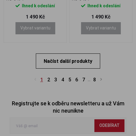
Ihned k odeslání
Ihned k odeslání
1 490 Kč
1 490 Kč
Vybrat variantu
Vybrat variantu
Načíst další produkty
1
2
3
4
5
6
7
8
...
Registrujte se k odběru newsletteru a už Vám
nic neunikne
ODEBÍRAT