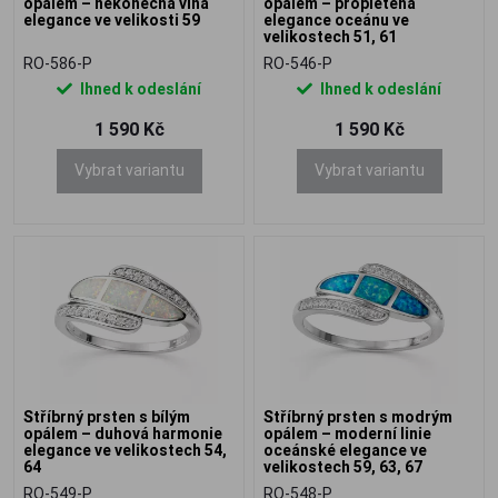
opálem – nekonečná vlna
opálem – propletená
elegance ve velikosti 59
elegance oceánu ve
velikostech 51, 61
RO-586-P
RO-546-P
Ihned k odeslání
Ihned k odeslání
1 590 Kč
1 590 Kč
Vybrat variantu
Vybrat variantu
Stříbrný prsten s bílým
Stříbrný prsten s modrým
opálem – duhová harmonie
opálem – moderní linie
elegance ve velikostech 54,
oceánské elegance ve
64
velikostech 59, 63, 67
RO-549-P
RO-548-P