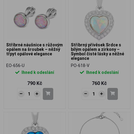
Stříbrné náušnice s růžovým
Stříbrný přívěsek Srdce s
opálem na šroubek – něžný
bílým opálem a zirkony –
třpyt opálové elegance
Symbol čisté lásky a něžné
elegance
EO-656-U
PO-618-V
Ihned k odeslání
Ihned k odeslání
790 Kč
760 Kč