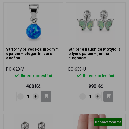
Stříbrný přívěsek s modrým
Stříbrné náušnice Motýlci s
opálem – elegantní záře
bílým opálem – jemná
oceánu
elegance
PO-620-V
EO-639-U
Ihned k odeslání
Ihned k odeslání
460 Kč
990 Kč
Doprava zdarma