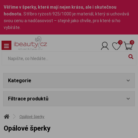
Věříme v šperky, které mají nejen krásu, ale i skutečnou
hodnotu.
Stříbro ryzosti 925/1000 je materiál, který si uchovává
svou cenu a nadčasovost – stejně jako chvíle, pro které si ho
vybíráte.
0
0
Kategorie
Filtrace produktů
Opálové šperky
Opálové šperky