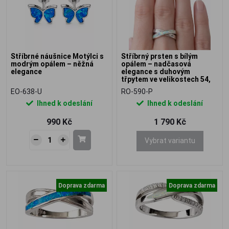
Stříbrné náušnice Motýlci s
Stříbrný prsten s bílým
modrým opálem – něžná
opálem – nadčasová
elegance
elegance s duhovým
třpytem ve velikostech 54,
62
EO-638-U
RO-590-P
Ihned k odeslání
Ihned k odeslání
990 Kč
1 790 Kč
Vybrat variantu
Doprava zdarma
Doprava zdarma