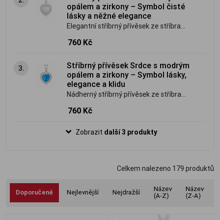
opál okouzlí svou hrou barev a
opálem a zirkony – Symbol čisté
romantickým vzhledem.
lásky a něžné elegance
Elegantní stříbrný přívěsek ze stříbra
ryzosti 925/1000 ve tvaru srdce zdobený
760 Kč
fascinujícím bílým opálem a třpytivými
zirkony. Jemný šperk plný světla,
Stříbrný přívěsek Srdce s modrým
3.
romantiky a nadčasové krásy, který
opálem a zirkony – Symbol lásky,
rozzáří každý outfit.
elegance a klidu
Nádherný stříbrný přívěsek ze stříbra
ryzosti 925/1000 ve tvaru srdce zdobený
760 Kč
zářivým modrým opálem a třpytivými
zirkony. Elegantní šperk, který spojuje
Zobrazit
další 3 produkty
romantickou symboliku s fascinující hrou
barev a nadčasovou krásou.
Celkem nalezeno
179
produktů
Název
Název
Doporučené
Nejlevnější
Nejdražší
(A-Z)
(Z-A)