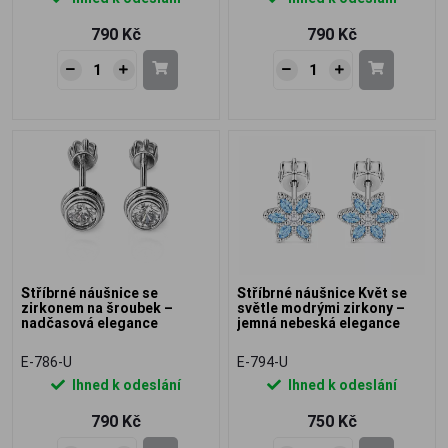
790 Kč
790 Kč
Stříbrné náušnice se
Stříbrné náušnice Květ se
zirkonem na šroubek –
světle modrými zirkony –
nadčasová elegance
jemná nebeská elegance
E-786-U
E-794-U
Ihned k odeslání
Ihned k odeslání
790 Kč
750 Kč