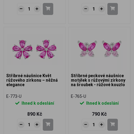
Stříbrné náušnice Květ
Stříbrné peckové náušnice
růžového zirkonu – něžná
motýlek s růžovými zirkony
elegance
na šroubek - růžové kouzlo
E-773-U
E-765-U
Ihned k odeslání
Ihned k odeslání
890 Kč
790 Kč