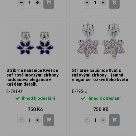
Stříbrné náušnice Květ se
Stříbrné náušnice Květ s
safírově modrými zirkony –
růžovými zirkony – jemná
nadčasová elegance v
elegance rozkvetlého květu
každém detailu
E-791-U
E-795-U
Ihned k odeslání
Ihned k odeslání
750 Kč
750 Kč