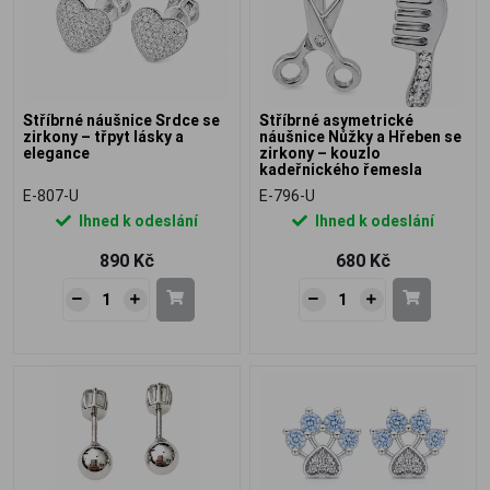
Stříbrné náušnice Srdce se
Stříbrné asymetrické
zirkony – třpyt lásky a
náušnice Nůžky a Hřeben se
elegance
zirkony – kouzlo
kadeřnického řemesla
E-807-U
E-796-U
Ihned k odeslání
Ihned k odeslání
890 Kč
680 Kč