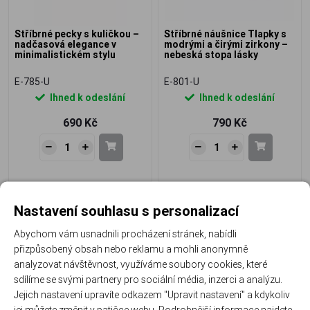
Stříbrné pecky s kuličkou –
Stříbrné náušnice Tlapky s
nadčasová elegance v
modrými a čirými zirkony –
minimalistickém stylu
nebeská stopa lásky
E-785-U
E-801-U
Ihned k odeslání
Ihned k odeslání
690 Kč
790 Kč
Nastavení souhlasu s personalizací
Abychom vám usnadnili procházení stránek, nabídli
přizpůsobený obsah nebo reklamu a mohli anonymně
analyzovat návštěvnost, využíváme soubory cookies, které
sdílíme se svými partnery pro sociální média, inzerci a analýzu.
Jejich nastavení upravíte odkazem "Upravit nastavení" a kdykoliv
Stříbrné náušnice Tlapky se
Stříbrné náušnice Modrý
jej můžete změnit v patičce webu. Podrobnější informace najdete