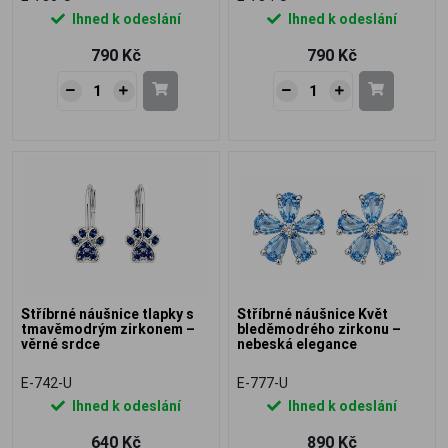
Ihned k odeslání
Ihned k odeslání
790 Kč
790 Kč
Stříbrné náušnice tlapky s
Stříbrné náušnice Květ
tmavěmodrým zirkonem –
bleděmodrého zirkonu –
věrné srdce
nebeská elegance
E-742-U
E-777-U
Ihned k odeslání
Ihned k odeslání
640 Kč
890 Kč