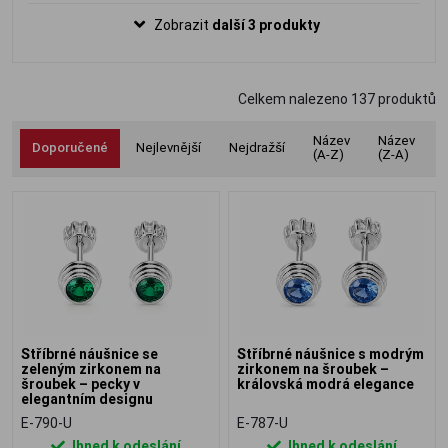
třpytí při každém dopadu světla. Díky
Zobrazit
další 3 produkty
praktickému šroubovacímu zapínání
poskytují maximální bezpečnost i pohodlí
při každodenním nošení. Jemný
Celkem nalezeno
137
produktů
nadčasový design se hodí ke každému
outfitu i příležitosti.
Název
Název
Doporučené
Nejlevnější
Nejdražší
(A-Z)
(Z-A)
Stříbrné náušnice se
Stříbrné náušnice s modrým
zeleným zirkonem na
zirkonem na šroubek –
šroubek – pecky v
královská modrá elegance
elegantním designu
E-790-U
E-787-U
Ihned k odeslání
Ihned k odeslání