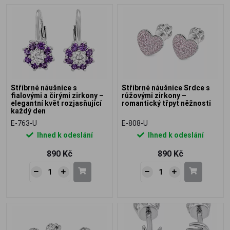
Stříbrné náušnice s
Stříbrné náušnice Srdce s
fialovými a čirými zirkony –
růžovými zirkony –
elegantní květ rozjasňující
romantický třpyt něžnosti
každý den
E-763-U
E-808-U
Ihned k odeslání
Ihned k odeslání
890 Kč
890 Kč