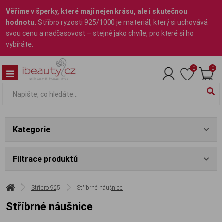
Věříme v šperky, které mají nejen krásu, ale i skutečnou
hodnotu.
Stříbro ryzosti 925/1000 je materiál, který si uchovává
svou cenu a nadčasovost – stejně jako chvíle, pro které si ho
vybíráte.
0
0
Kategorie
Filtrace produktů
Stříbro 925
Stříbrné náušnice
Stříbrné náušnice