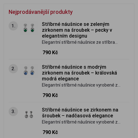
Nejprodávanější produkty
Stříbrné náušnice se zeleným
1.
zirkonem na šroubek – pecky v
elegantním designu
Elegantní stříbrné náušnice ze stříbra
ryzosti 925/1000 zdobí zářivě zelený
790 Kč
zirkon usazený v moderním
vroubkovaném lůžku. Díky bezpečnému
Stříbrné náušnice s modrým
2.
šroubovacímu zapínání výborně drží na
zirkonem na šroubek – královská
uchu a jsou vhodné pro každodenní
modrá elegance
nošení i slavnostní příležitosti.
Elegantní stříbrné náušnice vyrobené ze
stříbra ryzosti 925/1000 zdobí zářivý
790 Kč
modrý zirkon. Praktické šroubovací
zapínání zajišťuje bezpečné a pohodlné
Stříbrné náušnice se zirkonem na
3.
nošení po celý den. Nadčasový design je
šroubek – nadčasová elegance
ideální pro každodenní nošení i
Elegantní stříbrné náušnice vyrobené ze
slavnostní příležitosti.
stříbra ryzosti 925/1000 zdobí dokonale
790 Kč
broušený čirý zirkon, který se nádherně