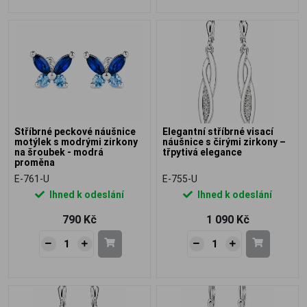
Stříbrné peckové náušnice
Elegantní stříbrné visací
motýlek s modrými zirkony
náušnice s čirými zirkony –
na šroubek - modrá
třpytivá elegance
proměna
E-761-U
E-755-U
Ihned k odeslání
Ihned k odeslání
790 Kč
1 090 Kč