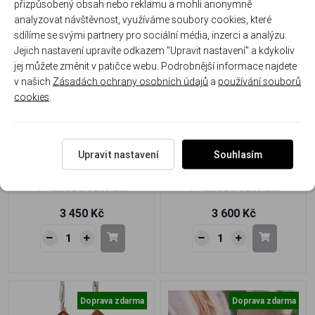
přizpůsobený obsah nebo reklamu a mohli anonymně
analyzovat návštěvnost, využíváme soubory cookies, které
Doprava zdarma
Doprava zdarma
sdílíme se svými partnery pro sociální média, inzerci a analýzu.
Jejich nastavení upravíte odkazem "Upravit nastavení" a kdykoliv
jej můžete změnit v patičce webu. Podrobnější informace najdete
v našich
Zásadách ochrany osobních údajů
a
používání souborů
cookies
.
Stříbrný náramek s jantarem
Stříbrný náramek s jantarem
– Kapky slunce v harmonii
– Dotek tepla a elegance
přírody
Upravit nastavení
Souhlasím
J-124-N
J-127-N
Ihned k odeslání
Ihned k odeslání
3 450 Kč
3 600 Kč
Doprava zdarma
Doprava zdarma