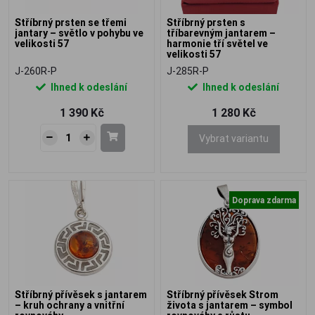
Stříbrný prsten se třemi
Stříbrný prsten s
jantary – světlo v pohybu ve
tříbarevným jantarem –
velikosti 57
harmonie tří světel ve
velikosti 57
J-260R-P
J-285R-P
Ihned k odeslání
Ihned k odeslání
1 390 Kč
1 280 Kč
Vybrat variantu
Doprava zdarma
Stříbrný přívěsek s jantarem
Stříbrný přívěsek Strom
– kruh ochrany a vnitřní
života s jantarem – symbol