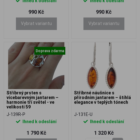
Ihned k odeslání
Ihned k odeslání
990 Kč
990 Kč
Vybrat variantu
Vybrat variantu
Doprava zdarma
Stříbrný prsten s
Stříbrné náušnice s
vícebarevným jantarem –
přírodním jantarem – štíhlá
harmonie tří světel - ve
elegance v teplých tónech
velikosti 59
J-139R-P
J-131E-U
Ihned k odeslání
Ihned k odeslání
1 790 Kč
1 320 Kč