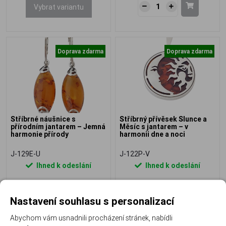
Vybrat variantu
Doprava zdarma
Doprava zdarma
Stříbrné náušnice s
Stříbrný přívěsek Slunce a
přírodním jantarem – Jemná
Měsíc s jantarem – v
harmonie přírody
harmonii dne a noci
J-129E-U
J-122P-V
Ihned k odeslání
Ihned k odeslání
1 980 Kč
3 890 Kč
Nastavení souhlasu s personalizací
Abychom vám usnadnili procházení stránek, nabídli