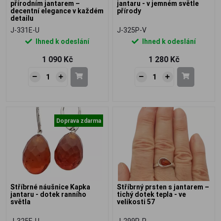
přírodním jantarem –
jantaru - v jemném světle
decentní elegance v každém
přírody
detailu
J-331E-U
J-325P-V
Ihned k odeslání
Ihned k odeslání
1 090 Kč
1 280 Kč
Doprava zdarma
Stříbrné náušnice Kapka
Stříbrný prsten s jantarem –
jantaru - dotek ranního
tichý dotek tepla - ve
světla
velikosti 57
J-325E-U
J-299R-P