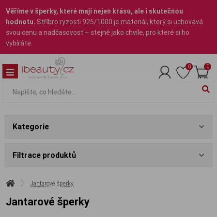
Věříme v šperky, které mají nejen krásu, ale i skutečnou
hodnotu.
Stříbro ryzosti 925/1000 je materiál, který si uchovává
svou cenu a nadčasovost – stejně jako chvíle, pro které si ho
vybíráte.
0
0
Kategorie
Filtrace produktů
Jantarové šperky
Jantarové šperky