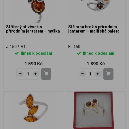
Stříbrný přívěsek s
Stříbrná brož s přírodním
přírodním jantarem – myška
jantarem – malířská paleta
J-150P-V1
Br-150
Ihned k odeslání
Ihned k odeslání
1 590 Kč
1 890 Kč