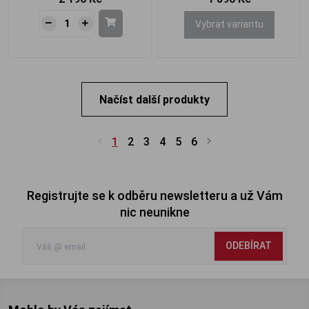
Vybrat variantu
Načíst další produkty
1
2
3
4
5
6
Registrujte se k odběru newsletteru a už Vám
nic neunikne
ODEBÍRAT