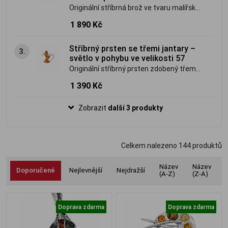
Originální stříbrná brož ve tvaru malířské
palety zdobená vícebarevným přírodním
1 890 Kč
baltským jantarem. Umělecký šperk s
osobitým charakterem.
Stříbrný prsten se třemi jantary –
3.
světlo v pohybu ve velikosti 57
Originální stříbrný prsten zdobený třemi
pravými jantary ve světlém hnědo-
1 390 Kč
medovém odstínu. Jemný, ale výrazný
šperk inspirovaný světlem a plynutím.
Zobrazit
další 3 produkty
Celkem nalezeno
144
produktů
Název
Název
Doporučené
Nejlevnější
Nejdražší
(A-Z)
(Z-A)
Doprava zdarma
Doprava zdarma