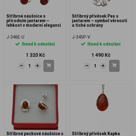
Stříbrné náušnice s
Stříbrný přívěsek Pes s
přírodním jantarem –
jantarem – symbol věrnosti
lehkost v moderní eleganci
a tiché ochrany
J-346E-U
J-345P-V
Ihned k odeslání
Ihned k odeslání
1 320 Kč
1 490 Kč
Stříbrné peckové náušnice s
Stříbrný přívěsek Kapka