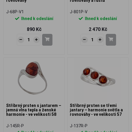
rovnováhy
rovnováhy a růstu
J-68P-V1
J-801P-V
Ihned k odeslání
Ihned k odeslání
890 Kč
2 470 Kč
Stříbrný prsten s jantarem –
Stříbrný prsten se třemi
jemná vlna tepla a ženské
jantary – harmonie světla a
harmonie - ve velikosti 58
rovnováhy - ve velikosti 57
J-145R-P
J-137R-P