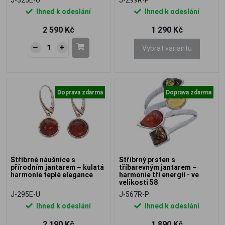
Ihned k odeslání
Ihned k odeslání
2 590 Kč
1 290 Kč
Vybrat variantu
Doprava zdarma
Doprava zdarma
Stříbrné náušnice s
Stříbrný prsten s
přírodním jantarem – kulatá
tříbarevným jantarem –
harmonie teplé elegance
harmonie tří energií - ve
velikosti 58
J-295E-U
J-567R-P
Ihned k odeslání
Ihned k odeslání
2 190 Kč
1 890 Kč