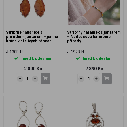
Stříbrné náušnice s
Stříbrný náramek s jantarem
přírodním jantarem – jemná
– Nadčasová harmonie
krása v hřejivých tónech
přírody
J-130E-U
J-192B-N
Ihned k odeslání
Ihned k odeslání
2 890 Kč
2 890 Kč