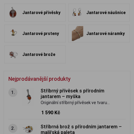
Jantarové přívěsky
Jantarové náušnice
Jantarové prsteny
Jantarové náramky
Jantarové brože
Nejprodávanější produkty
Stříbrný přívěsek s přírodním
1.
jantarem – myška
Originální stříbrný přívěsek ve tvaru
myšky s přírodním baltským jantarem.
1 590 Kč
Jemný, hravý šperk s osobitým kouzlem.
Stříbrná brož s přírodním jantarem –
2.
malířská paleta