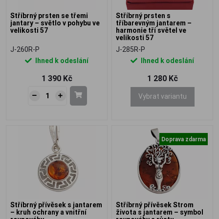
Stříbrný prsten se třemi
Stříbrný prsten s
jantary – světlo v pohybu ve
tříbarevným jantarem –
velikosti 57
harmonie tří světel ve
velikosti 57
J-260R-P
J-285R-P
Ihned k odeslání
Ihned k odeslání
1 390 Kč
1 280 Kč
Vybrat variantu
Doprava zdarma
Stříbrný přívěsek s jantarem
Stříbrný přívěsek Strom
– kruh ochrany a vnitřní
života s jantarem – symbol