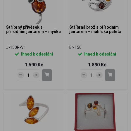
Stříbrný přívěsek s
Stříbrná brož s přírodním
přírodním jantarem – myška
jantarem – malířská paleta
J-150P-V1
Br-150
Ihned k odeslání
Ihned k odeslání
1 590 Kč
1 890 Kč