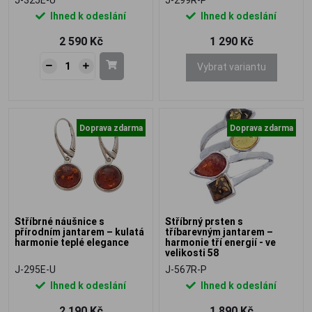
Ihned k odeslání
Ihned k odeslání
2 590 Kč
1 290 Kč
Vybrat variantu
Doprava zdarma
Doprava zdarma
Stříbrné náušnice s
Stříbrný prsten s
přírodním jantarem – kulatá
tříbarevným jantarem –
harmonie teplé elegance
harmonie tří energií - ve
velikosti 58
J-295E-U
J-567R-P
Ihned k odeslání
Ihned k odeslání
2 190 Kč
1 890 Kč