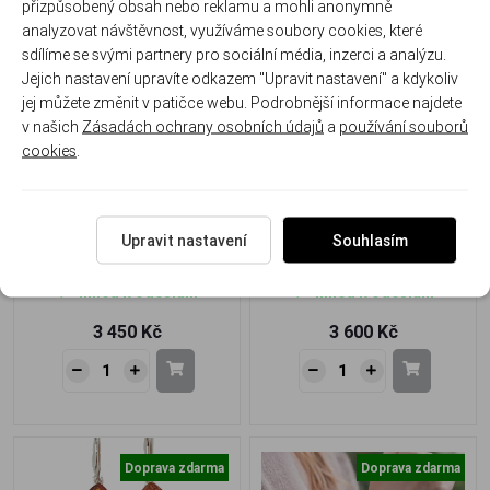
přizpůsobený obsah nebo reklamu a mohli anonymně
analyzovat návštěvnost, využíváme soubory cookies, které
Doprava zdarma
Doprava zdarma
sdílíme se svými partnery pro sociální média, inzerci a analýzu.
Jejich nastavení upravíte odkazem "Upravit nastavení" a kdykoliv
jej můžete změnit v patičce webu. Podrobnější informace najdete
v našich
Zásadách ochrany osobních údajů
a
používání souborů
cookies
.
Stříbrný náramek s jantarem
Stříbrný náramek s jantarem
– Kapky slunce v harmonii
– Dotek tepla a elegance
přírody
Upravit nastavení
Souhlasím
J-124-N
J-127-N
Ihned k odeslání
Ihned k odeslání
3 450 Kč
3 600 Kč
Doprava zdarma
Doprava zdarma