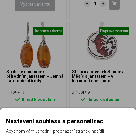
Vybrat variantu
Doprava zdarma
Doprava zdarma
Stříbrné náušnice s
Stříbrný přívěsek Slunce a
přírodním jantarem – Jemná
Měsíc s jantarem – v
harmonie přírody
harmonii dne a noci
J-129E-U
J-122P-V
Ihned k odeslání
Ihned k odeslání
1 980 Kč
3 890 Kč
Nastavení souhlasu s personalizací
Abychom vám usnadnili procházení stránek, nabídli