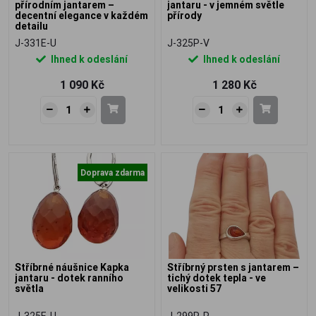
přírodním jantarem –
jantaru - v jemném světle
decentní elegance v každém
přírody
detailu
J-331E-U
J-325P-V
Ihned k odeslání
Ihned k odeslání
1 090 Kč
1 280 Kč
Doprava zdarma
Stříbrné náušnice Kapka
Stříbrný prsten s jantarem –
jantaru - dotek ranního
tichý dotek tepla - ve
světla
velikosti 57
J-325E-U
J-299R-P