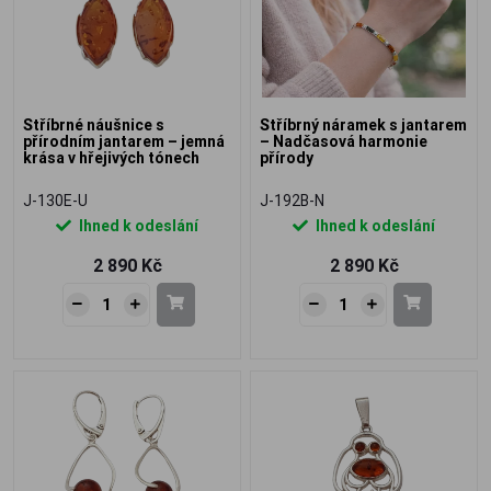
Stříbrné náušnice s
Stříbrný náramek s jantarem
přírodním jantarem – jemná
– Nadčasová harmonie
krása v hřejivých tónech
přírody
J-130E-U
J-192B-N
Ihned k odeslání
Ihned k odeslání
2 890 Kč
2 890 Kč