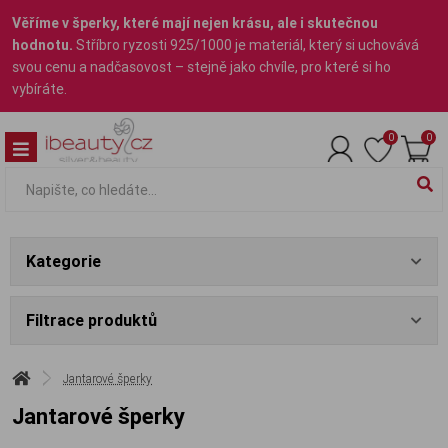
Věříme v šperky, které mají nejen krásu, ale i skutečnou
hodnotu.
Stříbro ryzosti 925/1000 je materiál, který si uchovává
svou cenu a nadčasovost – stejně jako chvíle, pro které si ho
vybíráte.
0
0
Kategorie
Filtrace produktů
Jantarové šperky
Jantarové šperky