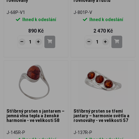
rovnováhy
rovnováhy a růstu
J-68P-V1
J-801P-V
Ihned k odeslání
Ihned k odeslání
890 Kč
2 470 Kč
Stříbrný prsten s jantarem –
Stříbrný prsten se třemi
jemná vlna tepla a ženské
jantary – harmonie světla a
harmonie - ve velikosti 58
rovnováhy - ve velikosti 57
J-145R-P
J-137R-P