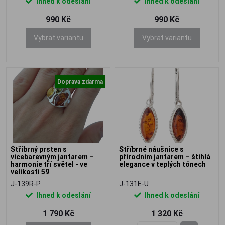
Ihned k odeslání
Ihned k odeslání
990 Kč
990 Kč
Vybrat variantu
Vybrat variantu
Doprava zdarma
Stříbrný prsten s
Stříbrné náušnice s
vícebarevným jantarem –
přírodním jantarem – štíhlá
harmonie tří světel - ve
elegance v teplých tónech
velikosti 59
J-139R-P
J-131E-U
Ihned k odeslání
Ihned k odeslání
1 790 Kč
1 320 Kč