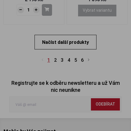
Vybrat variantu
Načíst další produkty
1
2
3
4
5
6
Registrujte se k odběru newsletteru a už Vám
nic neunikne
ODEBÍRAT