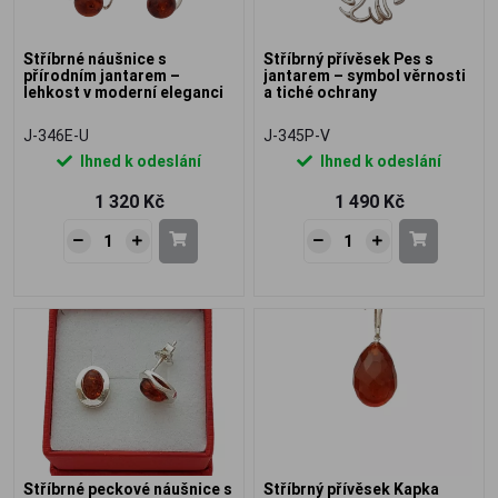
Stříbrné náušnice s
Stříbrný přívěsek Pes s
přírodním jantarem –
jantarem – symbol věrnosti
lehkost v moderní eleganci
a tiché ochrany
J-346E-U
J-345P-V
Ihned k odeslání
Ihned k odeslání
1 320 Kč
1 490 Kč
Stříbrné peckové náušnice s
Stříbrný přívěsek Kapka