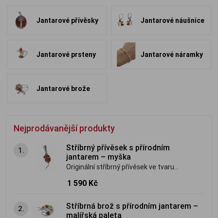
Jantarové přívěsky
Jantarové náušnice
Jantarové prsteny
Jantarové náramky
Jantarové brože
Nejprodávanější produkty
Stříbrný přívěsek s přírodním
1.
jantarem – myška
Originální stříbrný přívěsek ve tvaru
myšky s přírodním baltským jantarem.
1 590 Kč
Jemný, hravý šperk s osobitým kouzlem.
Stříbrná brož s přírodním jantarem –
2.
malířská paleta