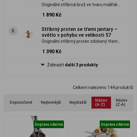
Originální stříbrná brož ve tvaru malířské
palety zdobená vícebarevným přírodním
1 890 Kč
baltským jantarem. Umělecký šperk s
osobitým charakterem.
Stříbrný prsten se třemi jantary –
3.
světlo v pohybu ve velikosti 57
Originální stříbrný prsten zdobený třemi
pravými jantary ve světlém hnědo-
1 390 Kč
medovém odstínu. Jemný, ale výrazný
šperk inspirovaný světlem a plynutím.
Zobrazit
další 3 produkty
Celkem nalezeno
144
produktů
Název
Název
Doporučené
Nejlevnější
Nejdražší
(A-Z)
(Z-A)
Doprava zdarma
Doprava zdarma