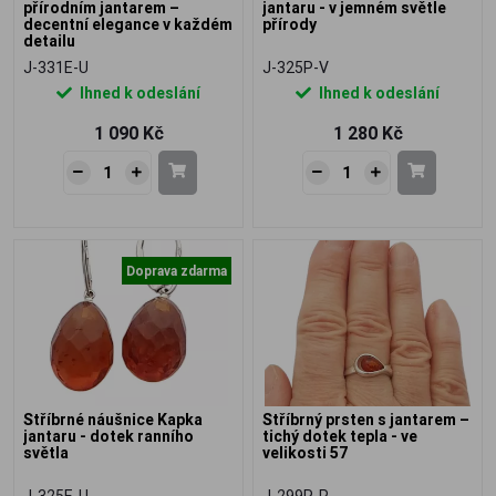
přírodním jantarem –
jantaru - v jemném světle
decentní elegance v každém
přírody
detailu
J-331E-U
J-325P-V
Ihned k odeslání
Ihned k odeslání
1 090 Kč
1 280 Kč
Doprava zdarma
Stříbrné náušnice Kapka
Stříbrný prsten s jantarem –
jantaru - dotek ranního
tichý dotek tepla - ve
světla
velikosti 57
J-325E-U
J-299R-P