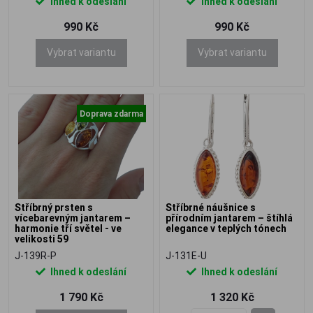
Ihned k odeslání
Ihned k odeslání
990 Kč
990 Kč
Vybrat variantu
Vybrat variantu
Doprava zdarma
Stříbrný prsten s
Stříbrné náušnice s
vícebarevným jantarem –
přírodním jantarem – štíhlá
harmonie tří světel - ve
elegance v teplých tónech
velikosti 59
J-139R-P
J-131E-U
Ihned k odeslání
Ihned k odeslání
1 790 Kč
1 320 Kč