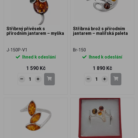
Stříbrný přívěsek s
Stříbrná brož s přírodním
přírodním jantarem – myška
jantarem – malířská paleta
J-150P-V1
Br-150
Ihned k odeslání
Ihned k odeslání
1 590 Kč
1 890 Kč