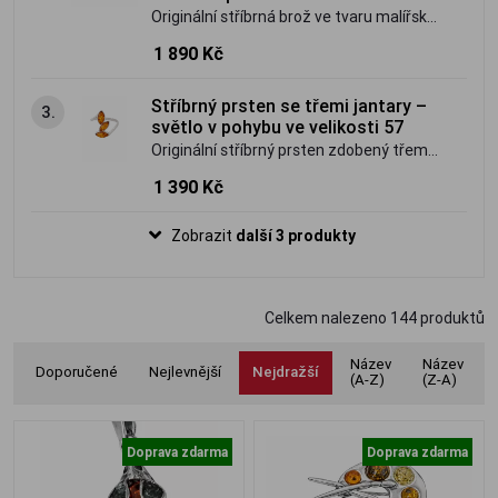
Originální stříbrná brož ve tvaru malířské
palety zdobená vícebarevným přírodním
1 890 Kč
baltským jantarem. Umělecký šperk s
osobitým charakterem.
Stříbrný prsten se třemi jantary –
3.
světlo v pohybu ve velikosti 57
Originální stříbrný prsten zdobený třemi
pravými jantary ve světlém hnědo-
1 390 Kč
medovém odstínu. Jemný, ale výrazný
šperk inspirovaný světlem a plynutím.
Zobrazit
další 3 produkty
Celkem nalezeno
144
produktů
Název
Název
Doporučené
Nejlevnější
Nejdražší
(A-Z)
(Z-A)
Doprava zdarma
Doprava zdarma