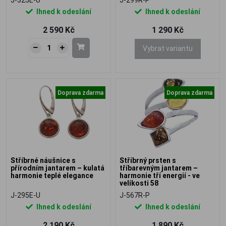
Ihned k odeslání
Ihned k odeslání
2 590 Kč
1 290 Kč
Vybrat variantu
Doprava zdarma
Doprava zdarma
Stříbrné náušnice s
Stříbrný prsten s
přírodním jantarem – kulatá
tříbarevným jantarem –
harmonie teplé elegance
harmonie tří energií - ve
velikosti 58
J-295E-U
J-567R-P
Ihned k odeslání
Ihned k odeslání
2 190 Kč
1 890 Kč