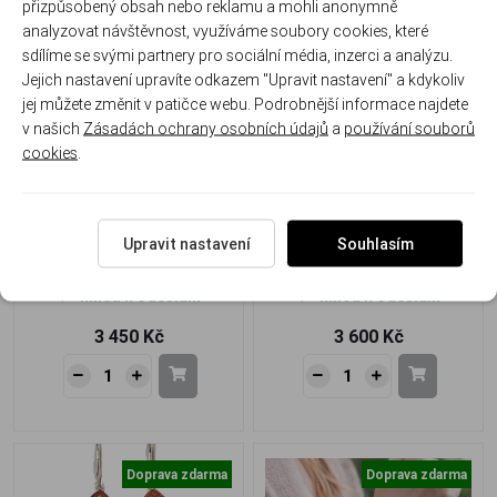
přizpůsobený obsah nebo reklamu a mohli anonymně
analyzovat návštěvnost, využíváme soubory cookies, které
Doprava zdarma
Doprava zdarma
sdílíme se svými partnery pro sociální média, inzerci a analýzu.
Jejich nastavení upravíte odkazem "Upravit nastavení" a kdykoliv
jej můžete změnit v patičce webu. Podrobnější informace najdete
v našich
Zásadách ochrany osobních údajů
a
používání souborů
cookies
.
Stříbrný náramek s jantarem
Stříbrný náramek s jantarem
– Kapky slunce v harmonii
– Dotek tepla a elegance
přírody
Upravit nastavení
Souhlasím
J-124-N
J-127-N
Ihned k odeslání
Ihned k odeslání
3 450 Kč
3 600 Kč
Doprava zdarma
Doprava zdarma