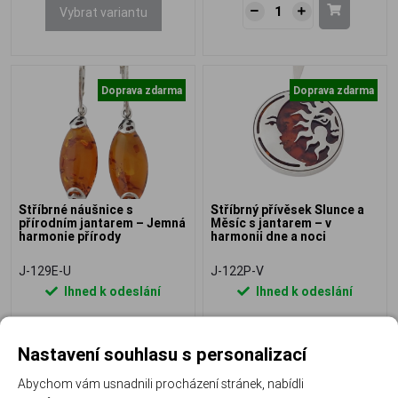
Vybrat variantu
Doprava zdarma
Doprava zdarma
Stříbrné náušnice s
Stříbrný přívěsek Slunce a
přírodním jantarem – Jemná
Měsíc s jantarem – v
harmonie přírody
harmonii dne a noci
J-129E-U
J-122P-V
Ihned k odeslání
Ihned k odeslání
1 980 Kč
3 890 Kč
Nastavení souhlasu s personalizací
Abychom vám usnadnili procházení stránek, nabídli