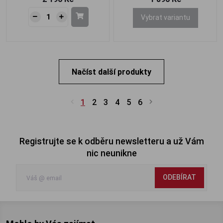
Vybrat variantu
Načíst další produkty
1
2
3
4
5
6
Registrujte se k odběru newsletteru a už Vám
nic neunikne
ODEBÍRAT