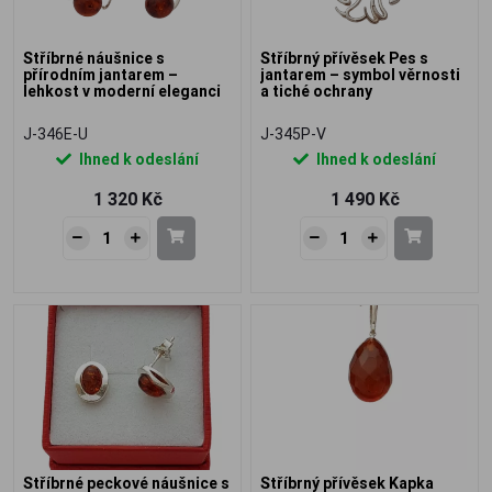
Stříbrné náušnice s
Stříbrný přívěsek Pes s
přírodním jantarem –
jantarem – symbol věrnosti
lehkost v moderní eleganci
a tiché ochrany
J-346E-U
J-345P-V
Ihned k odeslání
Ihned k odeslání
1 320 Kč
1 490 Kč
Stříbrné peckové náušnice s
Stříbrný přívěsek Kapka