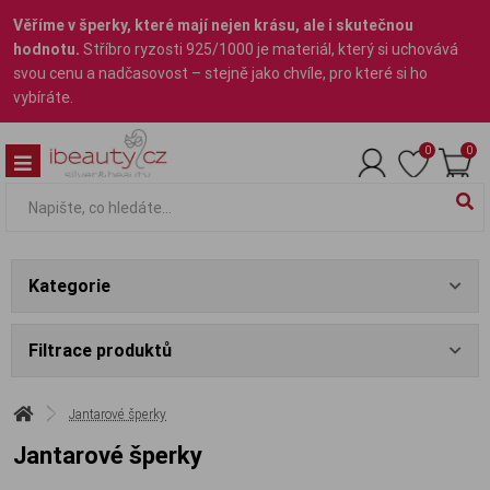
Věříme v šperky, které mají nejen krásu, ale i skutečnou
hodnotu.
Stříbro ryzosti 925/1000 je materiál, který si uchovává
svou cenu a nadčasovost – stejně jako chvíle, pro které si ho
vybíráte.
0
0
Kategorie
Filtrace produktů
Jantarové šperky
Jantarové šperky