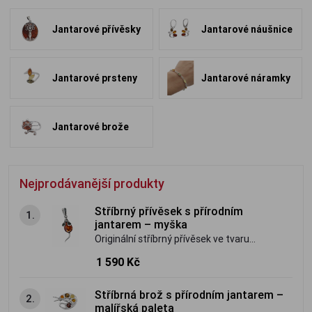
Jantarové přívěsky
Jantarové náušnice
Jantarové prsteny
Jantarové náramky
Jantarové brože
Nejprodávanější produkty
Stříbrný přívěsek s přírodním
1.
jantarem – myška
Originální stříbrný přívěsek ve tvaru
myšky s přírodním baltským jantarem.
1 590 Kč
Jemný, hravý šperk s osobitým kouzlem.
Stříbrná brož s přírodním jantarem –
2.
malířská paleta