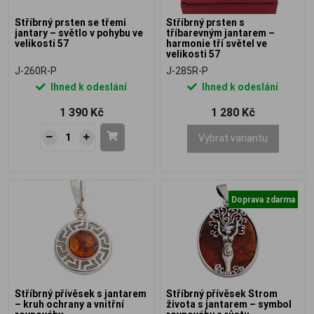
Stříbrný prsten se třemi
Stříbrný prsten s
jantary – světlo v pohybu ve
tříbarevným jantarem –
velikosti 57
harmonie tří světel ve
velikosti 57
J-260R-P
J-285R-P
Ihned k odeslání
Ihned k odeslání
1 390 Kč
1 280 Kč
Vybrat variantu
Doprava zdarma
Stříbrný přívěsek s jantarem
Stříbrný přívěsek Strom
– kruh ochrany a vnitřní
života s jantarem – symbol