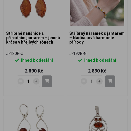
Stříbrné náušnice s
Stříbrný náramek s jantarem
přírodním jantarem – jemná
– Nadčasová harmonie
krása v hřejivých tónech
přírody
J-130E-U
J-192B-N
Ihned k odeslání
Ihned k odeslání
2 890 Kč
2 890 Kč