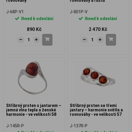
rovnováhy
rovnováhy a růstu
J-68P-V1
J-801P-V
Ihned k odeslání
Ihned k odeslání
890 Kč
2 470 Kč
Stříbrný prsten s jantarem –
Stříbrný prsten se třemi
jemná vlna tepla a ženské
jantary – harmonie světla a
harmonie - ve velikosti 58
rovnováhy - ve velikosti 57
J-145R-P
J-137R-P